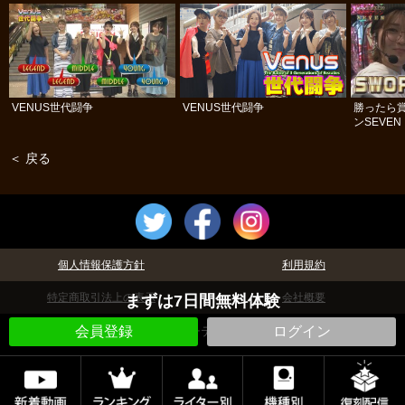
VENUS世代闘争
VENUS世代闘争
勝ったら賞
ンSEVEN
＜ 戻る
個人情報保護方針
利用規約
特定商取引法上の表示
会社概要
まずは7日間無料体験
会員登録
©パチテレ！
ログイン