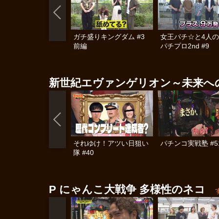
ガチ盛りキングダム #3
女王パチ☆と4人
前編
パチプロ2nd #9
新世紀エヴァンゲリオン～未来へ
それゆけ！アツい日狙い
パチンコ実戦塾 #5
隊 #40
P にゃんこ大戦争 多様性のネコ