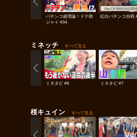
パチンコ超理論！ドテ助
紅白パチンコ合戦 
ジャイ #34
ミネッチ
すべて見る
ミネタビ #8
ミネタビ #7
桜キュイン
すべて見る