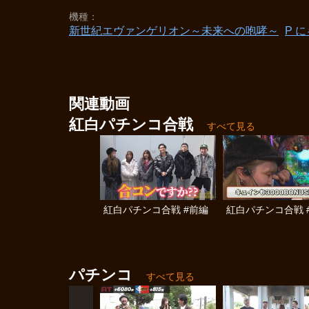
機種
新世紀エヴァンゲリオン～未来への咆哮～
P 
関連動画
紅白パチンコ合戦
すべて見る
紅白パチンコ合戦 #前編
紅白パチンコ合戦 
パチンコ
すべて見る