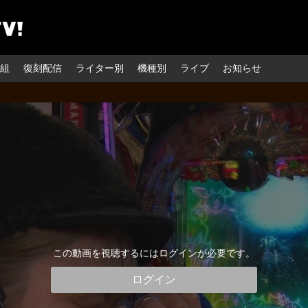
組
復刻配信
ライター別
機種別
ライブ
お知らせ
この動画を視聴するにはログインが必要です。
ログイン