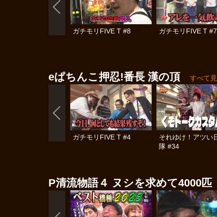
ガチモリFIVE T #8
ガチモリFIVE T #7
eぱちんこ押忍!番長 漢の頂
すべて見
ガチモリFIVE T #4
それゆけ！アツい
隊 #34
P清流物語４ ヌシを求めて4000匹