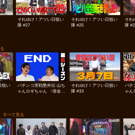
それゆけ！アツい日狙い
それゆけ！アツい日狙い
それ
隊 #27
隊 #25
隊 #2
る
日狙い
パチンコ実戦塾外伝 山ち
それゆけ！アツい日狙い
パチ
ゃんロギちゃん 〈借金返
隊 #33
ゃん
済弾球録〉 #98
済弾球
すべて見る