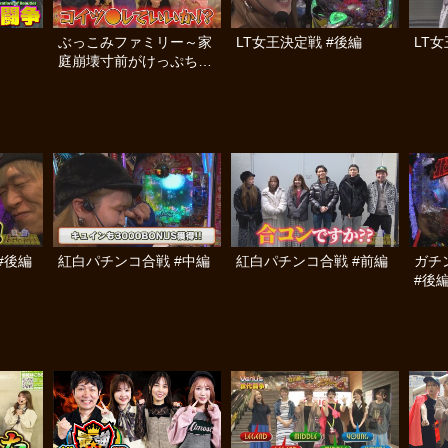
ぶっこみファミリー～家
LT女王決定戦 #後編
LT
庭崩壊寸前がけっぷちSP
～
#後編
紅白パチンコ合戦 #中編
紅白パチンコ合戦 #前編
ガチ
#後