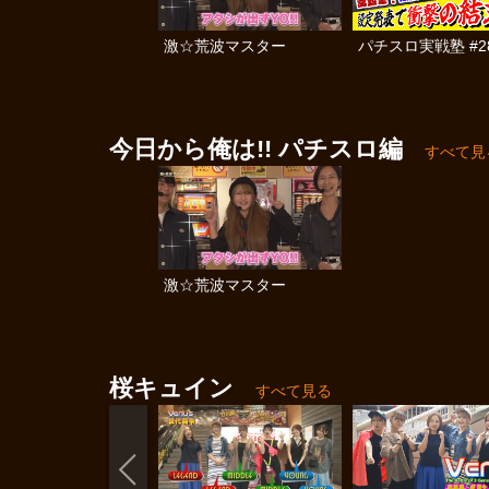
激☆荒波マスター
パチスロ実戦塾 #2
今日から俺は!! パチスロ編
すべて見
激☆荒波マスター
桜キュイン
すべて見る