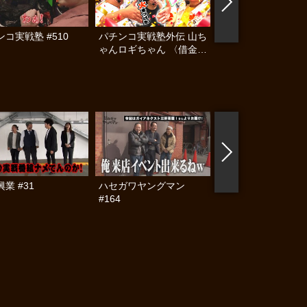
コ実戦塾 #510
パチンコ実戦塾外伝 山ち
ガチモリFIVE T #8
ゃんロギちゃん 〈借金返
済弾球録〉 #112
業 #31
ハセガワヤングマン
旭川興業 #20
#164