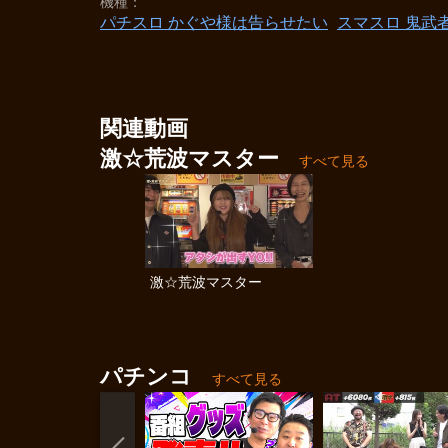
機種
パチスロ かぐや様は告らせたい
スマスロ 鬼武
関連動画
激☆荒波マスター
すべて見る
激☆荒波マスター
パチンコ
すべて見る