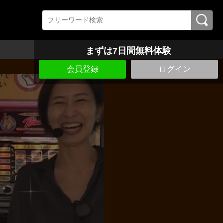
まずは7日間無料体験
会員登録
ログイン