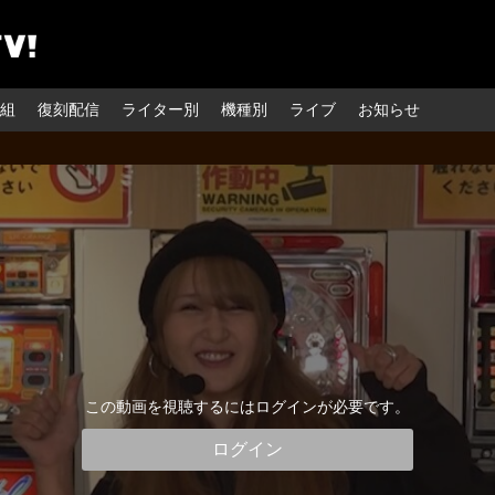
組
復刻配信
ライター別
機種別
ライブ
お知らせ
この動画を視聴するにはログインが必要です。
ログイン