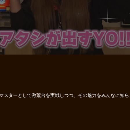
波マスターとして激荒台を実戦しつつ、その魅力をみんなに知ら