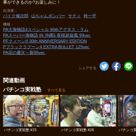
事ができるのか?お楽しみに！
出演者
バイク修次郎
山ちゃんボンバー
サチィ
袴一平
機種
PA大海物語4スペシャル Withアグネス・ラム
PAスーパー海物語 IN 沖縄5 夜桜超旋風 99ver.
PFクィーンII 30th ANNIVERSARY EDITION
Pブラックラグーン4 EXTRA BULLET 129ver.
PA花の慶次～裂99ver.
シェアする
関連動画
パチンコ実戦塾
すべて見る
パチンコ実戦塾 #25
パチンコ実戦塾 #26
パチンコ実