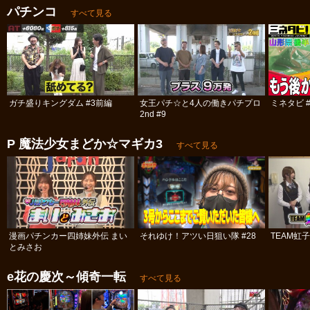
パチンコ
すべて見る
ガチ盛りキングダム #3前編
女王パチ☆と4人の働きパチプロ
ミネタビ #
2nd #9
P 魔法少女まどか☆マギカ3
すべて見る
漫画パチンカー四姉妹外伝 まい
それゆけ！アツい日狙い隊 #28
TEAM虹
とみさお
e花の慶次～傾奇一転
すべて見る