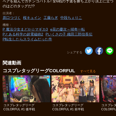
ペアを組んでガチンコバトル! 全6戦の予選を勝ち上がり頂上に立つ
のはどのタッグだ!?
出演者
原口つづく
桜キュイン
工藤らぎ
中段ちぇりこ
機種
P 魔法少女まどか☆マギカ3
e花の慶次～傾奇一転
Pとある科学の超電磁砲2
Pいくさの子 織田三郎信長伝
P転生したらスライムだった件
シェアする
関連動画
コスプレタッグリーグCOLORFUL
すべて見る
コスプレタッグリーグ
コスプレタッグリーグ
コスプレ
COLORFUL #1 後半戦
COLORFUL #1 前半戦
COLORFU