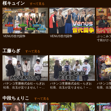
桜キュイン
すべて見る
VENUS世代闘争
VENUS世代闘争
ぶっこみ
寸前がけっ
工藤らぎ
すべて見る
パチンコ常勝株式会社～らぎお
パチンコ常勝株式会社～らぎお
パチンコ
社長、出玉が足りません！～
社長、出玉が足りません！～
社長、出
#12
#11
#10
中段ちぇりこ
すべて見る