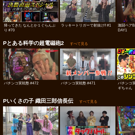
帰ってきた なんとか１ぐらんぷ
ラッキートリガーで射抜け!! #1
激闘ペアBA
り #70
DAY1
Pとある科学の超電磁砲2
すべて見る
パチンコ実戦塾 #472
パチンコ実戦塾 #471
パチンコ
ギちゃん 
#61
Pいくさの子 織田三郎信長伝
すべて見る