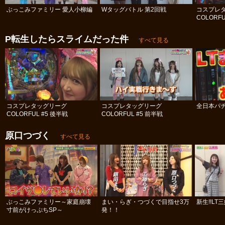
ぶっこみファミリー 愛人小柳編
Wタッグバトル 第2回戦
コスプレ
COLORFU
P転生したらスライムだった件
すべて見る
コスプレタッグリーグ
コスプレタッグリーグ
全日本パチ
COLORFUL #5 後半戦
COLORFUL #5 前半戦
原口つづく
すべて見る
ぶっこみファミリー～家庭崩壊
まい・らぎ・つづくで目指せ3万
新生!!LT
寸前がけっぷちSP～
発！！