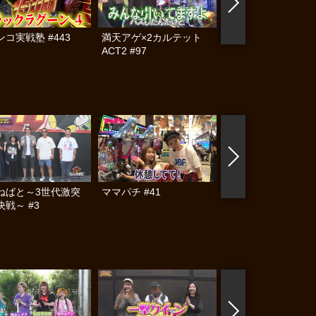
コ実戦塾 #443
満天アゲ×2カルテット
パチンコ実戦塾外伝
ACT2 #97
ゃんロギちゃん 〈
済弾球録〉 #43
ねばと～3世代激突
ママパチ #41
それゆけ！アツい日
戦～ #3
隊 #22