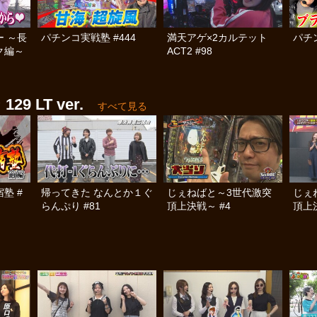
 ～長
パチンコ実戦塾 #444
満天アゲ×2カルテット
パチン
ク編～
ACT2 #98
 LT ver.
すべて見る
塾 #
帰ってきた なんとか１ぐ
じぇねばと～3世代激突
じぇ
らんぷり #81
頂上決戦～ #4
頂上決