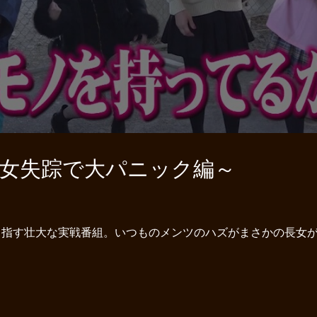
長女失踪で大パニック編～
を目指す壮大な実戦番組。いつものメンツのハズがまさかの長女が