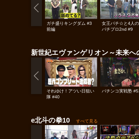
ガチ盛りキングダム #3
女王パチ☆と4人
前編
パチプロ2nd #9
新世紀エヴァンゲリオン～未来へ
それゆけ！アツい日狙い
パチンコ実戦塾 #5
隊 #40
e北斗の拳10
すべて見る