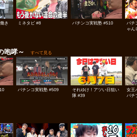
の働き
ミネタビ #8
パチンコ実戦塾 #510
パチ
ゃん
済弾球
の咆哮～
すべて見る
10
パチンコ実戦塾 #509
それゆけ！アツい日狙い
女王
隊 #39
パチプ