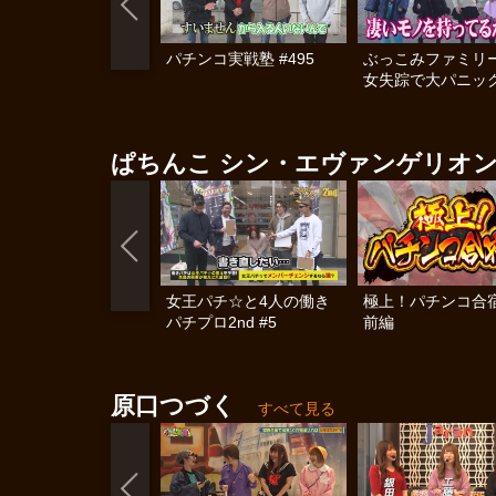
パチンコ実戦塾 #495
ぶっこみファミリー
女失踪で大パニッ
ぱちんこ シン・エヴァンゲリオン 129
女王パチ☆と4人の働き
極上！パチンコ合宿
パチプロ2nd #5
前編
原口つづく
すべて見る