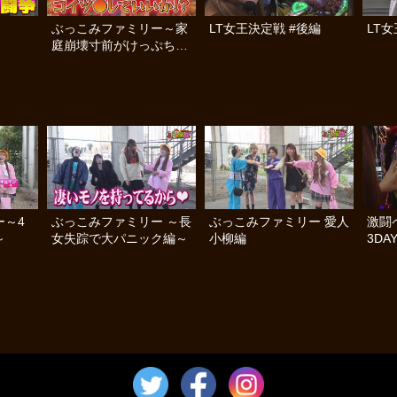
ぶっこみファミリー～家
LT女王決定戦 #後編
LT
庭崩壊寸前がけっぷちSP
～
ー～4
ぶっこみファミリー ～長
ぶっこみファミリー 愛人
激闘ペ
～
女失踪で大パニック編～
小柳編
3DA