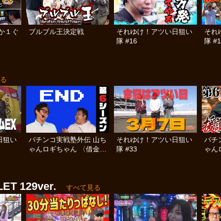
か１ぐ
ブルブル王決定戦
それゆけ！アツい日狙い
それ
隊 #16
隊 #1
る
日狙い
パチンコ実戦塾外伝 山ち
それゆけ！アツい日狙い
パチ
ゃんロギちゃん 〈借金返
隊 #33
ゃん
済弾球録〉 #98
済弾球
 129ver.
すべて見る