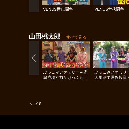
VENUS世代闘争
VENUS世代闘争
山田桃太郎
すべて見る
ぶっこみファミリー～家
ぶっこみファミリ
庭崩壊寸前がけっぷちSP
人集結で爆裂投資
～
＜ 戻る