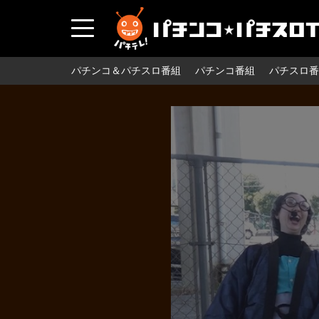
パチンコ＆パチスロ番組
パチンコ番組
パチスロ番