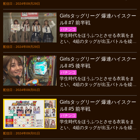
ひろげる! 遂に迎えた決勝戦。長きにわ
配信日：2024年09月29日
たる戦いの頂点に立つのは果たしてど
Girlsタッグリーグ 爆連ハイスクー
ちらのタッグか!?
ルII #7 前半戦
パチンコ
学生時代をほうふつとさせる衣装をま
とい、4組のタッグが出玉バトルを繰り
ひろげる! 遂に迎えた決勝戦。長きにわ
配信日：2024年09月29日
たる戦いの頂点に立つのは果たしてど
Girlsタッグリーグ 爆連ハイスクー
ちらのタッグか!?
ルII #5 後半戦
パチンコ
学生時代をほうふつとさせる衣装をま
とい、4組のタッグが出玉バトルを繰り
ひろげる! すでに2敗しているペアはこ
配信日：2024年09月01日
こで初勝利を掴めるか…!?
Girlsタッグリーグ 爆連ハイスクー
ルII #5 前半戦
パチンコ
学生時代をほうふつとさせる衣装をま
とい、4組のタッグが出玉バトルを繰り
ひろげる! すでに2敗しているペアはこ
配信日：2024年09月01日
こで初勝利を掴めるか…!?