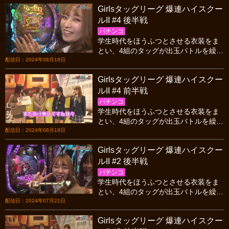
Girlsタッグリーグ 爆連ハイスクー
ルII #4 後半戦
パチンコ
学生時代をほうふつとさせる衣装をま
とい、4組のタッグが出玉バトルを繰り
ひろげる! 4戦目はアノチームが記録を
配信日：2024年08月18日
更新しまくる大爆連を記録!!
Girlsタッグリーグ 爆連ハイスクー
ルII #4 前半戦
パチンコ
学生時代をほうふつとさせる衣装をま
とい、4組のタッグが出玉バトルを繰り
ひろげる! 4戦目はアノチームが記録を
配信日：2024年08月18日
更新しまくる大爆連を記録!!
Girlsタッグリーグ 爆連ハイスクー
ルII #2 後半戦
パチンコ
学生時代をほうふつとさせる衣装をま
とい、4組のタッグが出玉バトルを繰り
ひろげる! 2戦目は3/4がヒキ弱というメ
配信日：2024年07月21日
ンバーのなか、大とんでん返しが起こ
Girlsタッグリーグ 爆連ハイスクー
る…!?