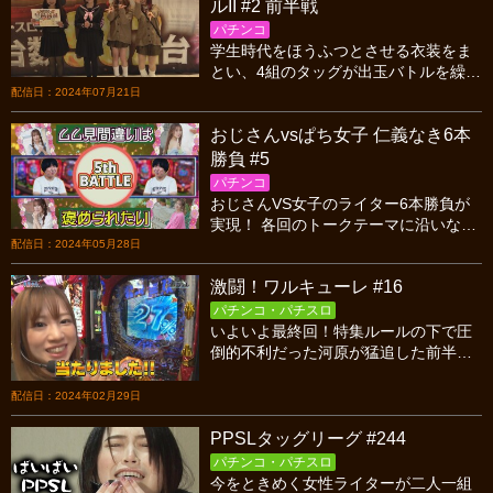
ルII #2 前半戦
パチンコ
学生時代をほうふつとさせる衣装をま
とい、4組のタッグが出玉バトルを繰り
ひろげる! 2戦目は3/4がヒキ弱というメ
配信日：2024年07月21日
ンバーのなか、大とんでん返しが起こ
おじさんvsぱち女子 仁義なき6本
る…!?
勝負 #5
パチンコ
おじさんVS女子のライター6本勝負が
実現！ 各回のトークテーマに沿いなが
ら実戦を行う。今回は「褒められた
配信日：2024年05月28日
い」、ムム見間違いが政重ゆうきに甘
激闘！ワルキューレ #16
やかされる!?
パチンコ・パチスロ
いよいよ最終回！特集ルールの下で圧
倒的不利だった河原が猛追した前半
戦。玉ちゃん、政重は一撃を狙い後半
戦はパチンコスタート！果たして優勝
配信日：2024年02月29日
は誰の手に！？
PPSLタッグリーグ #244
パチンコ・パチスロ
今をときめく女性ライターが二人一組