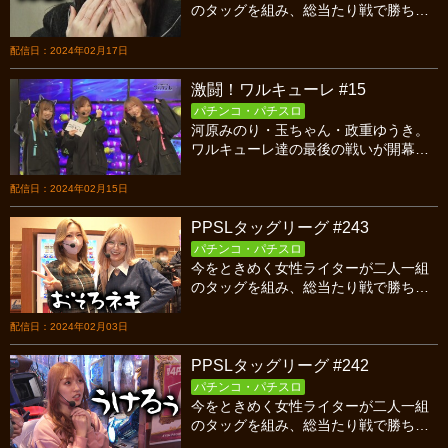
のタッグを組み、総当たり戦で勝ち点
を競い合うバトル！今回はシーズン18
第五試合、SSS対ザ・オタクの後半戦
配信日：2024年02月17日
です！
激闘！ワルキューレ #15
パチンコ・パチスロ
河原みのり・玉ちゃん・政重ゆうき。
ワルキューレ達の最後の戦いが開幕。
最終戦を制するのは果たして誰か！？
配信日：2024年02月15日
PPSLタッグリーグ #243
パチンコ・パチスロ
今をときめく女性ライターが二人一組
のタッグを組み、総当たり戦で勝ち点
を競い合うバトル！今回はシーズン18
第五試合、SSS対ザ・オタクの前半戦
配信日：2024年02月03日
です！
PPSLタッグリーグ #242
パチンコ・パチスロ
今をときめく女性ライターが二人一組
のタッグを組み、総当たり戦で勝ち点
を競い合うバトル！今回はシーズン18