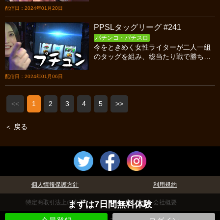
第四試合、SSS対あげまんの後半戦で
配信日：2024年01月20日
す！
PPSLタッグリーグ #241
パチンコ・パチスロ
今をときめく女性ライターが二人一組
のタッグを組み、総当たり戦で勝ち点
を競い合うバトル！今回はシーズン18
第四試合、SSS対あげまんの前半戦で
配信日：2024年01月06日
す！
<<
1
2
3
4
5
>>
＜ 戻る
個人情報保護方針
利用規約
特定商取引法上の表示
会社概要
まずは7日間無料体験