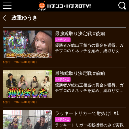
政重ゆうき
最強総取り決定戦 #後編
パチンコ
優勝者が総出玉相当の賞金を獲得。ガ
チプロのミネッチを始め、総取り女王
の政重ゆうき、ブッコミガールのすず
か、エンジョイオカルターの源ぴかる
配信日：2026年06月30日
が本気で出玉対決！
最強総取り決定戦 #前編
パチンコ
優勝者が総出玉相当の賞金を獲得。ガ
チプロのミネッチを始め、総取り女王
の政重ゆうき、ブッコミガールのすず
か、エンジョイオカルターの源ぴかる
配信日：2026年06月29日
が本気で出玉対決！
ラッキートリガーで射抜け!! #1
パチンコ
ラッキートリガー搭載機種のみで実戦