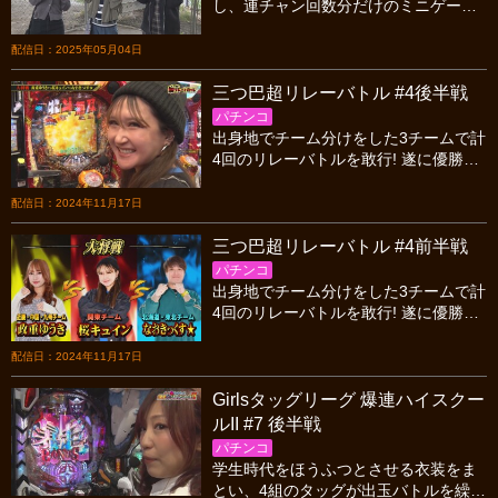
し、連チャン回数分だけのミニゲーム
に挑戦。ゲームをクリアできればその
分の賞金を授与!?
配信日：2025年05月04日
三つ巴超リレーバトル #4後半戦
パチンコ
出身地でチーム分けをした3チームで計
4回のリレーバトルを敢行! 遂に優勝が
決まる大将戦。熾烈な戦いを制するの
は果たしてどの地域だ…!?
配信日：2024年11月17日
三つ巴超リレーバトル #4前半戦
パチンコ
出身地でチーム分けをした3チームで計
4回のリレーバトルを敢行! 遂に優勝が
決まる大将戦。熾烈な戦いを制するの
は果たしてどの地域だ…!?
配信日：2024年11月17日
Girlsタッグリーグ 爆連ハイスクー
ルII #7 後半戦
パチンコ
学生時代をほうふつとさせる衣装をま
とい、4組のタッグが出玉バトルを繰り