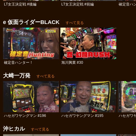
LT女王決定戦 #後編
LT女王決定戦 #前編
確定音ハ
e 仮面ライダーBLACK
すべて見る
確定音ハンター！
旭川興業 #30
大崎一万発
すべて見る
ハセガワヤングマン #196
ハセガワヤングマン #195
ハセガワヤ
沖ヒカル
すべて見る