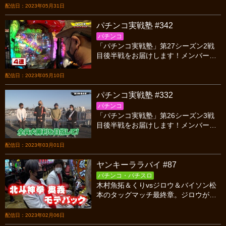
す。今シーズンは全員残留する事がで
配信日：2023年05月31日
きるのか?お楽しみに！
パチンコ実戦塾 #342
パチンコ
「パチンコ実戦塾」第27シーズン2戦
目後半戦をお届けします！メンバー４
人がプラス収支を目指し奮闘中。今シ
ーズンは全員残留する事ができるのか?
配信日：2023年05月10日
お楽しみに！
パチンコ実戦塾 #332
パチンコ
「パチンコ実戦塾」第26シーズン3戦
目後半戦をお届けします！メンバー４
人がプラス収支を目指し奮闘中。今シ
ーズンは全員残留する事ができるのか?
配信日：2023年03月01日
お楽しみに！
ヤンキーララバイ #87
パチンコ・パチスロ
木村魚拓＆くりvsジロウ＆バイソン松
本のタッグマッチ最終章。ジロウが中
段チェリー獲得で反撃開始！木村とジ
ロウが殴り合い！バイソンに必殺技が
配信日：2023年02月06日
誕生！？お楽しみに！