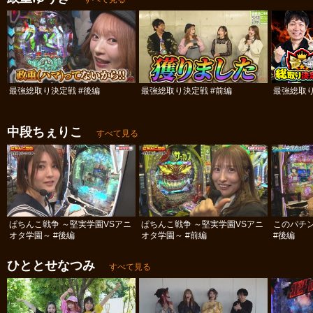
最強総取り決定戦 #後編
最強総取り決定戦 #前編
最強総取
中段ちぇりこ
すべて見る
ぱちんこ戦争 ～堅実学園VSアニ
ぱちんこ戦争 ～堅実学園VSアニ
このパチ
オタ学園～ #後編
オタ学園～ #前編
#後編
ひととせなつみ
すべて見る