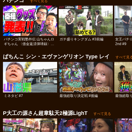
パチンコ
すべて見る
パチンコ実戦塾外伝 山ちゃんロ
ガチ盛りキングダム #3前編
女王パチ
ギちゃん 〈借金返済弾球録〉
2nd #9
#113
ぱちんこ シン・エヴァンゲリオン Type レイ
すべて見
ミネタビ #7
最強総取り決定戦 #後編
最強総取り
P大工の源さん超韋駄天2極源LighT
すべて見る