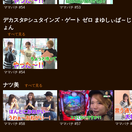
ママパチ #54
ママパチ #53
デカスタPシュタインズ・ゲート ゼロ まゆしぃば～じ
ょん
すべて見る
ママパチ #54
ナツ美
すべて見る
ママパチ #58
ママパチ #57
ママパチ #