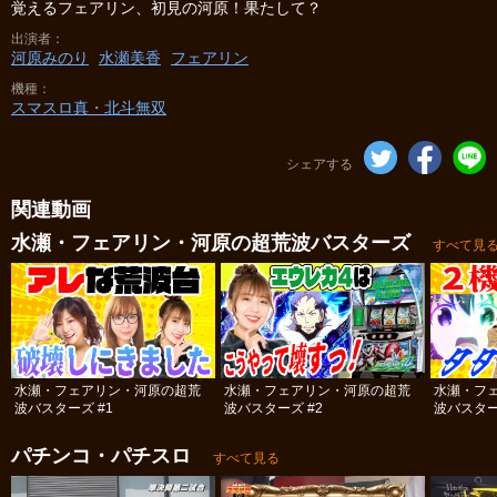
覚えるフェアリン、初見の河原！果たして？
出演者
河原みのり
水瀬美香
フェアリン
機種
スマスロ真・北斗無双
シェアする
関連動画
水瀬・フェアリン・河原の超荒波バスターズ
すべて見
水瀬・フェアリン・河原の超荒
水瀬・フェアリン・河原の超荒
水瀬・フ
波バスターズ #1
波バスターズ #2
波バスター
パチンコ・パチスロ
すべて見る