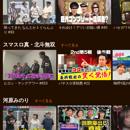
帰ってきた なんとか１ぐらんぷ
それゆけ！アツい日狙い隊 #40
ハセガワヤ
り #93
スマスロ真・北斗無双
すべて見る
ヒロシ・ヤングアワー #653
パチスロ実戦塾 #22
嗚呼!!花の
河原みのり
すべて見る