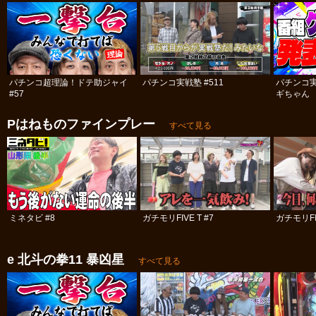
パチンコ超理論！ドテ助ジャイ
パチンコ実戦塾 #511
パチンコ
#57
ギちゃん 
#113
Pはねものファインプレー
すべて見る
ミネタビ #8
ガチモリFIVE T #7
ガチモリFIV
e 北斗の拳11 暴凶星
すべて見る