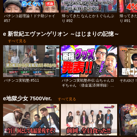
パチンコ超理論！ドテ助ジャイ
帰ってきた なんとか１ぐらんぷ
帰ってき
#57
り #92
り #91
e 新世紀エヴァンゲリオン ～はじまりの記憶～
すべて見る
パチンコ実戦塾 #511
パチンコ実戦塾外伝 山ちゃんロ
それゆけ！
ギちゃん 〈借金返済弾球録〉
#113
e地獄少女 7500Ver.
すべて見る