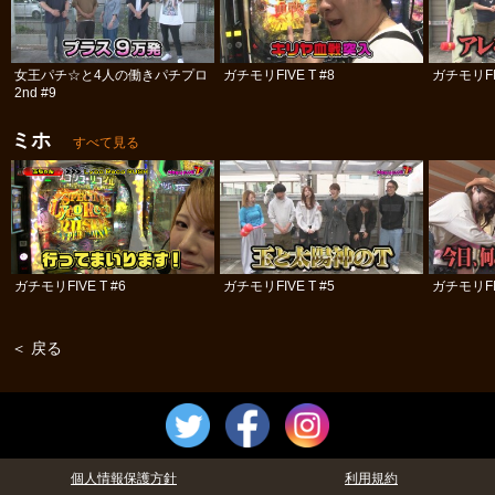
女王パチ☆と4人の働きパチプロ
ガチモリFIVE T #8
ガチモリFIV
2nd #9
ミホ
すべて見る
ガチモリFIVE T #6
ガチモリFIVE T #5
ガチモリFIV
＜ 戻る
個人情報保護方針
利用規約