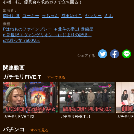
心機一転、優秀台を求めガチで立ち回る！
出演者
岡田ちほ
コーキー
玉ちゃん
成田ゆうこ
ヤッシー
ミホ
機種
Pはねものファインプレー
e 北斗の拳11 暴凶星
e 新世紀エヴァンゲリオン ～はじまりの記憶～
e地獄少女 7500Ver.
シェアする
関連動画
ガチモリFIVE T
すべて見る
ガチモリFIVE T #2
ガチモリFIVE T #1
ガチモリFIV
パチンコ
すべて見る