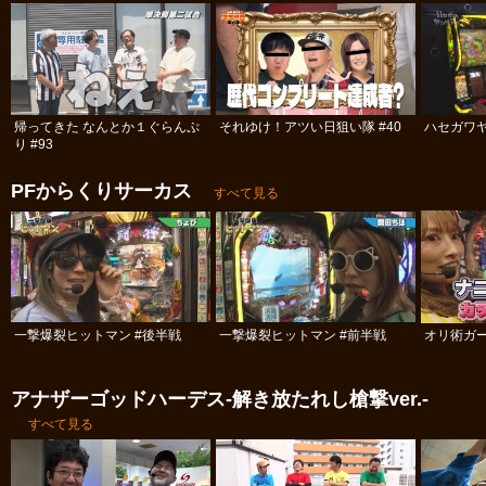
帰ってきた なんとか１ぐらんぷ
それゆけ！アツい日狙い隊 #40
ハセガワヤ
り #93
PFからくりサーカス
すべて見る
一撃爆裂ヒットマン #後半戦
一撃爆裂ヒットマン #前半戦
オリ術ガー
アナザーゴッドハーデス‐解き放たれし槍撃ver.‐
すべて見る