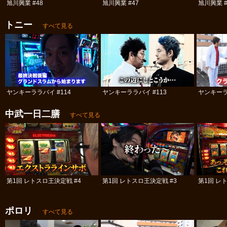
旭川興業 #48
旭川興業 #47
旭川興業 #
トニー
すべて見る
ヤンキーララバイ #114
ヤンキーララバイ #113
ヤンキーラ
中武一日二膳
すべて見る
第1回 レトスロ王決定戦 #4
第1回 レトスロ王決定戦 #3
第1回 レ
ポロリ
すべて見る