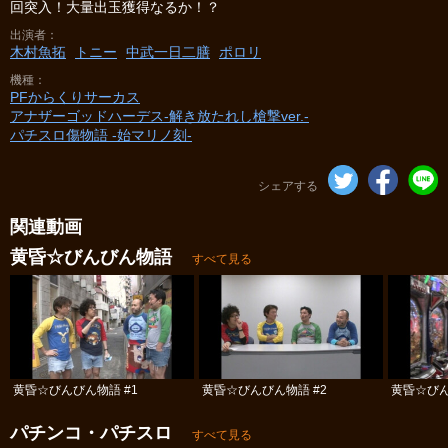
回突入！大量出玉獲得なるか！？
出演者
木村魚拓
トニー
中武一日二膳
ポロリ
機種
PFからくりサーカス
アナザーゴッドハーデス‐解き放たれし槍撃ver.‐
パチスロ傷物語 ‐始マリノ刻‐
シェアする
関連動画
黄昏☆びんびん物語
すべて見る
黄昏☆びんびん物語 #1
黄昏☆びんびん物語 #2
黄昏☆びん
パチンコ・パチスロ
すべて見る