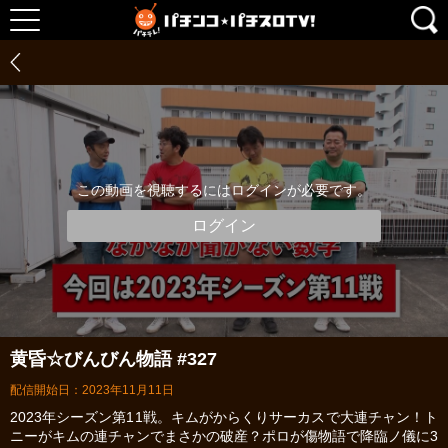
この動画を視聴するにはログインが必要です。
ログイン
黄昏☆びんびん物語 #327
配信開始日：2023年11月11日
2023年シーズン第11戦。キムがからくりサーカスで大連チャン！ト
ニーがキムの連チャンでまさかの破産？ポロが傷物語で降臨ノ儀に3