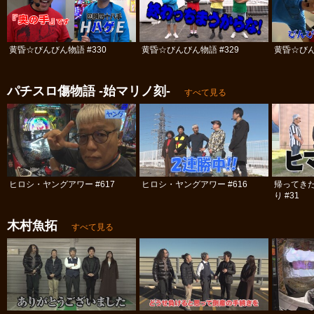
黄昏☆びんびん物語 #330
黄昏☆びんびん物語 #329
黄昏☆びん
パチスロ傷物語 ‐始マリノ刻‐
すべて見る
ヒロシ・ヤングアワー #617
ヒロシ・ヤングアワー #616
帰ってき
り #31
木村魚拓
すべて見る