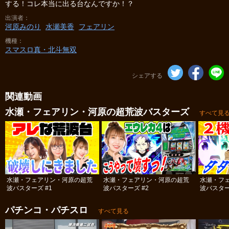
する！コレ本当に出る台なんですか！？
出演者
河原みのり
水瀬美香
フェアリン
機種
スマスロ真・北斗無双
シェアする
関連動画
水瀬・フェアリン・河原の超荒波バスターズ
すべて見
水瀬・フェアリン・河原の超荒
水瀬・フェアリン・河原の超荒
水瀬・フ
波バスターズ #1
波バスターズ #2
波バスター
パチンコ・パチスロ
すべて見る