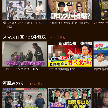
帰ってきた なんとか１ぐらんぷ
それゆけ！アツい日狙い隊 #40
ハセガワヤ
り #93
スマスロ真・北斗無双
すべて見る
ヒロシ・ヤングアワー #653
パチスロ実戦塾 #22
嗚呼!!花の
河原みのり
すべて見る