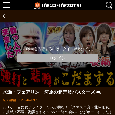
この動画を視聴するにはログインが必要です。
ログイン
水瀬・フェアリン・河原の超荒波バスターズ #6
配信開始日：2024年09月19日
ムリゲー台に女子ライター３人が挑む！「スマスロ真・北斗無双」
に挑戦！不遇に翻弄されるメンバー達の魂の叫びがホールにこだま