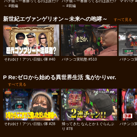
パチ狼～一番勝ってるのは誰だ!?
パチ狼～一番勝ってるのは誰だ!?
ママパチ #
～ #後編
～ #前編
新世紀エヴァンゲリオン～未来への咆哮～
すべて見る
それゆけ！アツい日狙い隊 #40
パチンコ実戦塾 #510
パチンコ実
P Re:ゼロから始める異世界生活 鬼がかりver.
すべて見る
それゆけ！アツい日狙い隊 #28
帰ってきた なんとか１ぐらんぷ
パチンコ実
り #78