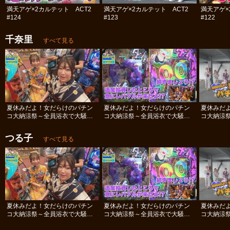
満天アゲ×2カルテット ACT2
満天アゲ×2カルテット ACT2
満天アゲ×
#124
#123
#122
千奈里
すべて見る
夏休みだよ！女だらけのパチン
夏休みだよ！女だらけのパチン
夏休みだ
コ大納涼祭～全員浴衣で大騒ぎ
コ大納涼祭～全員浴衣で大騒ぎ
コ大納涼
SP～ #後編
SP～ #中編
SP～ #前
つる子
すべて見る
夏休みだよ！女だらけのパチン
夏休みだよ！女だらけのパチン
夏休みだ
コ大納涼祭～全員浴衣で大騒ぎ
コ大納涼祭～全員浴衣で大騒ぎ
コ大納涼
SP～ #後編
SP～ #中編
SP～ #前