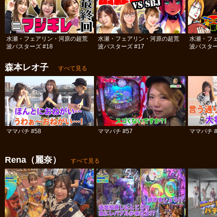
水瀬・フェアリン・河原の超荒
水瀬・フェアリン・河原の超荒
水瀬・フ
波バスターズ #18
波バスターズ #17
波バスター
森本レオ子
すべて見る
ママパチ #58
ママパチ #57
ママパチ #
Rena（麗奈）
すべて見る