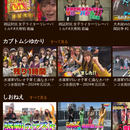
雑誌対抗 女子ライターリレーバ
雑誌対抗 女子ライターリレーバ
大木組vs
トル!! #大将戦 後編
トル!! #大将戦 前編
閥抗争 #1
カブトムシゆかり
すべて見る
水瀬軍VSレオ子軍 仁義なきパチ
水瀬軍VSレオ子軍 仁義なきパチ
水瀬軍VS
ンコ全面抗争～2024年元日決戦
ンコ全面抗争～2024年元日決戦
ンコ全面抗
inマルハン川越店～ #後編
inマルハン川越店～ #中編
inマルハ
しおねえ
すべて見る