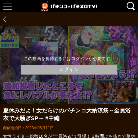
この動画を視聴するにはログインが必要です。
ログイン
夏休みだよ！女だらけのパチンコ大納涼祭～全員浴
衣で大騒ぎSP～ #中編
配信開始日：2023年08月11日
女性ライター総勢10名が”全員浴衣”で登場！３時間ぶち抜きで華や