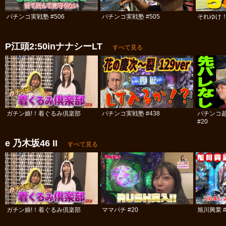
パチンコ実戦塾 #506
パチンコ実戦塾 #505
それゆけ！
P江頭2:50inナナシーLT
すべて見る
ガチン娘!！着ぐるみ倶楽部
パチンコ実戦塾 #438
パチンコ
#20
e 乃木坂46 II
すべて見る
ガチン娘!！着ぐるみ倶楽部
ママパチ #20
旭川興業 #