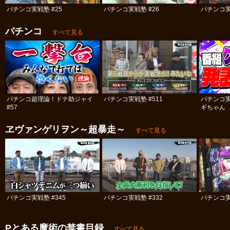
パチンコ実戦塾 #25
パチンコ実戦塾 #26
パチンコ実
パチンコ
すべて見る
パチンコ超理論！ドテ助ジャイ
パチンコ実戦塾 #511
パチンコ
#57
ギちゃん 
#113
ヱヴァンゲリヲン～超暴走～
すべて見る
パチンコ実戦塾 #345
パチンコ実戦塾 #332
パチンコ実
Pとある魔術の禁書目録
すべて見る