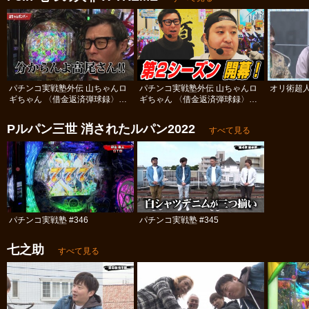
パチンコ実戦塾外伝 山ちゃんロ
パチンコ実戦塾外伝 山ちゃんロ
オリ術超人
ギちゃん 〈借金返済弾球録〉
ギちゃん 〈借金返済弾球録〉
#14
#13
Pルパン三世 消されたルパン2022
すべて見る
パチンコ実戦塾 #346
パチンコ実戦塾 #345
七之助
すべて見る