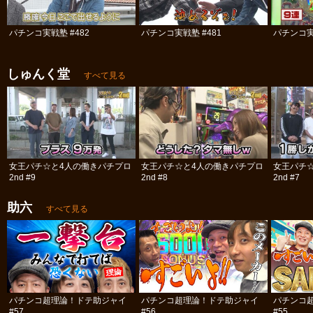
パチンコ実戦塾 #482
パチンコ実戦塾 #481
パチンコ実
しゅんく堂
すべて見る
女王パチ☆と4人の働きパチプロ
女王パチ☆と4人の働きパチプロ
女王パチ
2nd #9
2nd #8
2nd #7
助六
すべて見る
パチンコ超理論！ドテ助ジャイ
パチンコ超理論！ドテ助ジャイ
パチンコ
#57
#56
#55