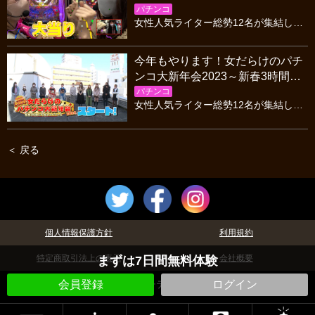
ち抜きスペシャル～ #中編
パチンコ
女性人気ライター総勢12名が集結してパチンコ大新年会を３時間ぶち抜きで開催！華やかで激しいバトルが繰り広げられる！そして…今年もとんでもない連チャンが…！
今年もやります！女だらけのパチ
ンコ大新年会2023～新春3時間ぶ
ち抜きスペシャル～ #前編
パチンコ
女性人気ライター総勢12名が集結してパチンコ大新年会を３時間ぶち抜きで開催！華やかで激しいバトルが繰り広げられる！そして…今年もとんでもない連チャンが…！
＜ 戻る
個人情報保護方針
利用規約
特定商取引法上の表示
会社概要
まずは7日間無料体験
©パチテレ！
会員登録
ログイン