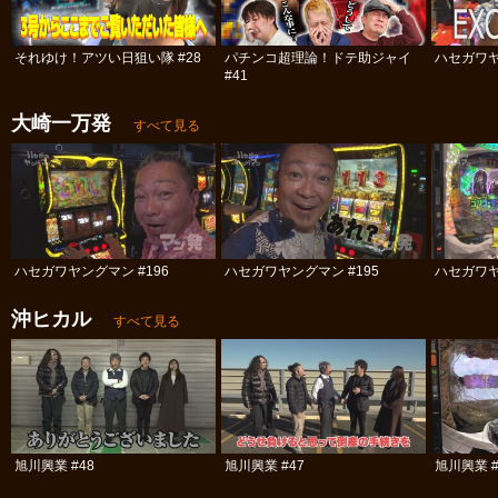
それゆけ！アツい日狙い隊 #28
パチンコ超理論！ドテ助ジャイ
ハセガワヤ
#41
大崎一万発
すべて見る
ハセガワヤングマン #196
ハセガワヤングマン #195
ハセガワヤ
沖ヒカル
すべて見る
旭川興業 #48
旭川興業 #47
旭川興業 #