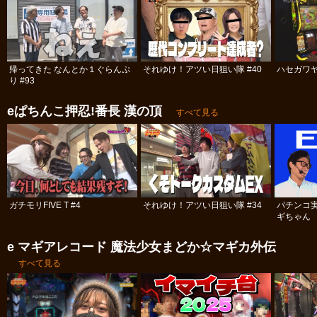
帰ってきた なんとか１ぐらんぷ
それゆけ！アツい日狙い隊 #40
ハセガワヤ
り #93
eぱちんこ押忍!番長 漢の頂
すべて見る
ガチモリFIVE T #4
それゆけ！アツい日狙い隊 #34
パチンコ
ギちゃん 
#98
e マギアレコード 魔法少女まどか☆マギカ外伝
すべて見る