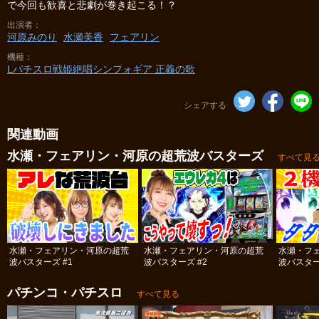
で今回も歓喜と悲劇が巻き起こる！？
出演者
河原みのり
水瀬美香
フェアリン
機種
Lパチスロ戦姫絶唱シンフォギア 正義の歌
シェアする
関連動画
水瀬・フェアリン・河原の超荒波バスターズ
すべて見
水瀬・フェアリン・河原の超荒
水瀬・フェアリン・河原の超荒
水瀬・フ
波バスターズ #1
波バスターズ #2
波バスター
パチンコ・パチスロ
すべて見る