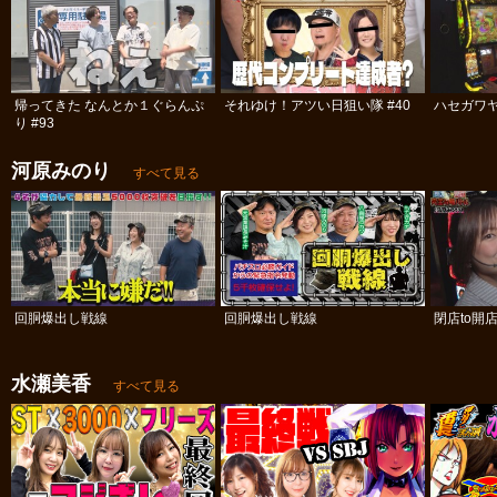
帰ってきた なんとか１ぐらんぷ
それゆけ！アツい日狙い隊 #40
ハセガワヤ
り #93
河原みのり
すべて見る
回胴爆出し戦線
回胴爆出し戦線
閉店to開
水瀬美香
すべて見る