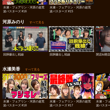
水瀬・フェアリン・河原の超荒
水瀬・フェアリン・河原の超荒
波バスターズ #16
波バスターズ #15
河原みのり
すべて見る
回胴爆出し戦線
回胴爆出し戦線
閉店to開
水瀬美香
すべて見る
水瀬・フェアリン・河原の超荒
水瀬・フェアリン・河原の超荒
水瀬・フ
波バスターズ #18
波バスターズ #17
波バスター