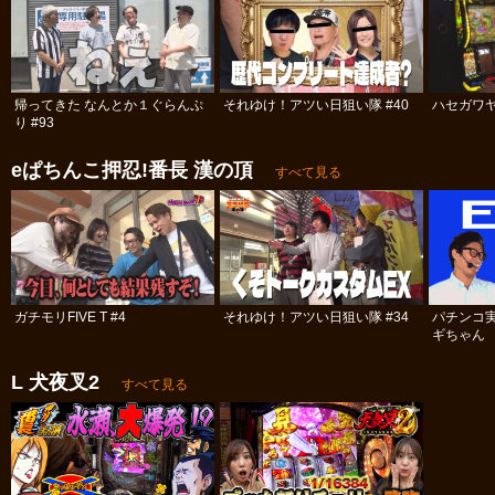
帰ってきた なんとか１ぐらんぷ
それゆけ！アツい日狙い隊 #40
ハセガワヤ
り #93
eぱちんこ押忍!番長 漢の頂
すべて見る
ガチモリFIVE T #4
それゆけ！アツい日狙い隊 #34
パチンコ
ギちゃん 
#98
L 犬夜叉2
すべて見る