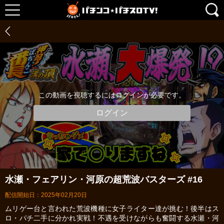
この動画を視聴するにはログインが必要です。
ログイン
水瀬・フェアリン・河原の超荒波バスターズ #16
配信開始日：2025年02月20日
ムリゲー台と言われた荒波機種に女子ライター達が挑む！後半はス
ロ・パチ二手に分かれ実戦！不遇を受けながらも奮闘する水瀬・河