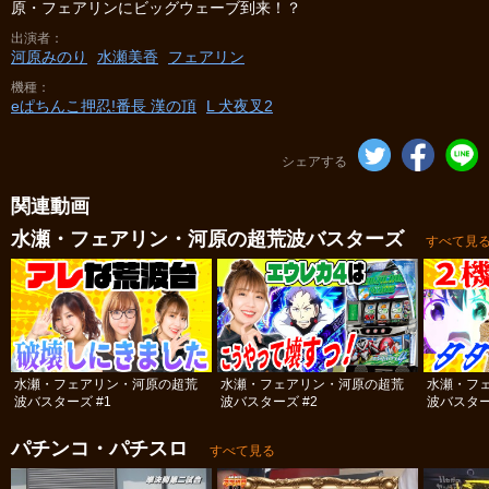
原・フェアリンにビッグウェーブ到来！？
出演者
河原みのり
水瀬美香
フェアリン
機種
eぱちんこ押忍!番長 漢の頂
L 犬夜叉2
シェアする
関連動画
水瀬・フェアリン・河原の超荒波バスターズ
すべて見
水瀬・フェアリン・河原の超荒
水瀬・フェアリン・河原の超荒
水瀬・フ
波バスターズ #1
波バスターズ #2
波バスター
パチンコ・パチスロ
すべて見る