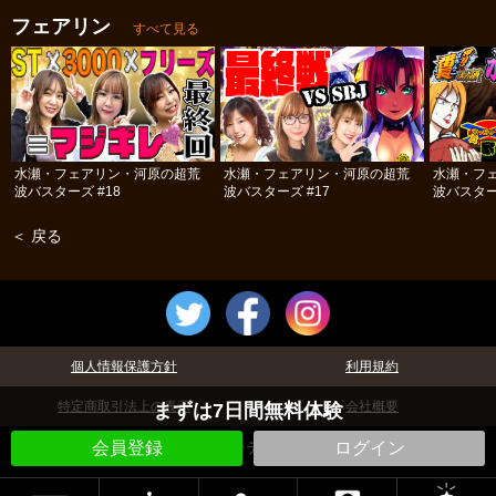
フェアリン
すべて見る
水瀬・フェアリン・河原の超荒
水瀬・フェアリン・河原の超荒
水瀬・フ
波バスターズ #18
波バスターズ #17
波バスター
＜ 戻る
個人情報保護方針
利用規約
特定商取引法上の表示
会社概要
まずは7日間無料体験
©パチテレ！
会員登録
ログイン