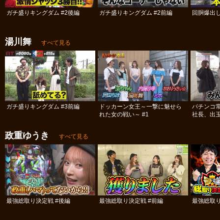
ガチ盛りキングダム #2後編
ガチ盛りキングダム #2前編
回胴爆出
湯川舞
すべて見る
ガチ盛りキングダム #3前編
ドッカーン女王～一撃に魅せら
パチンコ
れた女の戦い～ #1
社長、出
#12
政重ゆうき
すべて見る
最強総取り決定戦 #後編
最強総取り決定戦 #前編
最強総取