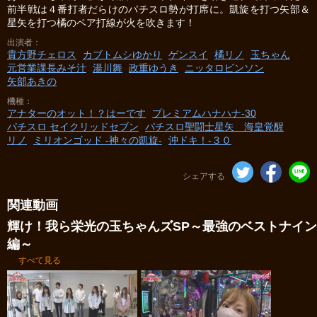
前半戦は４番打者だらけのパチスロ勢が打席に。凱旋を打つ矢部＆
星矢を打つ橘のペア打線が火を吹きます！
出演者
貴方野チェロス
カブトムシゆかり
ゲンスイ
橘リノ
玉ちゃん
元営業課長みそ汁
湯川舞
政重ゆうき
ニッタロビンソン
矢部あきの
機種
アナターのオット！？はーです
プレミアムハナハナ‐30
パチスロ セイクリッドセブン
パチスロ聖闘士星矢 海皇覚醒
リノ
ミリオンゴッド -神々の凱旋-
沖ドキ！‐３０
シェアする
関連動画
輝け！我ら栄光の玉ちゃんズSP～最強のベストナイン
編～
すべて見る