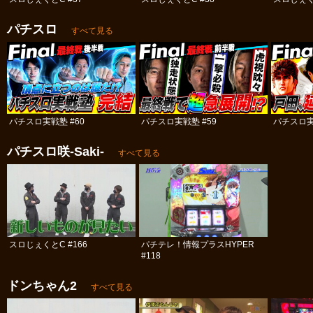
パチスロ
すべて見る
パチスロ実戦塾 #60
パチスロ実戦塾 #59
パチスロ実
パチスロ咲-Saki-
すべて見る
スロじぇくとC #166
パチテレ！情報プラスHYPER
#118
ドンちゃん2
すべて見る