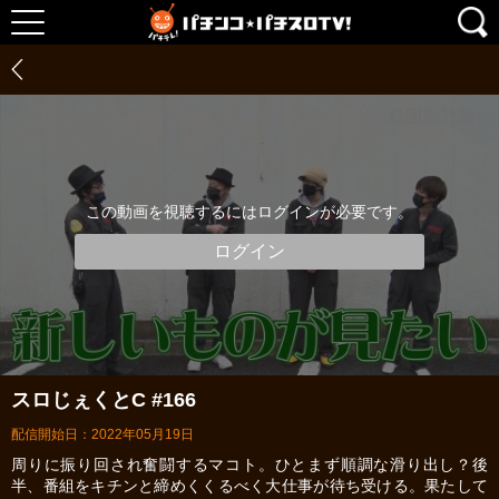
この動画を視聴するにはログインが必要です。
ログイン
スロじぇくとC #166
配信開始日：2022年05月19日
周りに振り回され奮闘するマコト。ひとまず順調な滑り出し？後
半、番組をキチンと締めくくるべく大仕事が待ち受ける。果たして