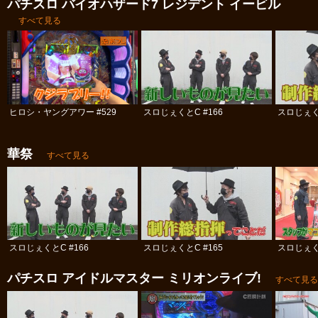
パチスロ バイオハザード7 レジデント イービル
すべて見る
ヒロシ・ヤングアワー #529
スロじぇくとC #166
スロじぇくと
華祭
すべて見る
スロじぇくとC #166
スロじぇくとC #165
スロじぇくと
パチスロ アイドルマスター ミリオンライブ!
すべて見る