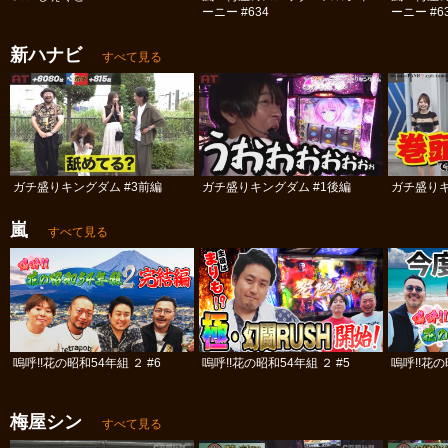
ーニー #634
ーニー #6
新ハナビ
すべて見る
ガチ盛りキングダム #3前編
ガチ盛りキングダム #1後編
ガチ盛りキ
嵐
すべて見る
嗚呼!!花の昭和54年組 ２ #6
嗚呼!!花の昭和54年組 ２ #5
嗚呼!!花の
梅屋シン
すべて見る