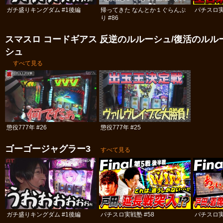
ガチ盛りキングダム #1後編
帰ってきた なんとか１ぐらんぷ
パチスロ実
り #86
スマスロ コードギアス 反逆のルルーシュ/復活のルル
シュ
すべて見る
懲役777年 #26
懲役777年 #25
ゴーゴージャグラー3
すべて見る
ガチ盛りキングダム #1後編
パチスロ実戦塾 #58
パチスロ実