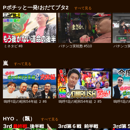
Pポチッと一発!おだてブタ2
すべて見る
ミネタビ #8
パチンコ実戦塾 #510
パチンコ実
嵐
すべて見る
嗚呼!!花の昭和54年組 ２ #6
嗚呼!!花の昭和54年組 ２ #5
嗚呼!!花の
HYO．（飄）
すべて見る