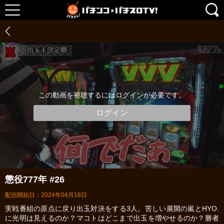
この動画を視聴するにはログインが必要です。
ログイン
懲役777年 #26
配信開始日：2024年04月18日
実戦番組の原点に戻り出玉対決をする3人。苦しい展開の嵐とHYO.
に光明は見えるのか？マコトはどこまで出玉を増やせるのか？勝者