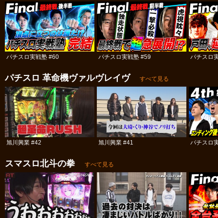
パチスロ実戦塾 #60
パチスロ実戦塾 #59
パチスロ実
パチスロ 革命機ヴァルヴレイヴ
すべて見る
旭川興業 #42
旭川興業 #41
パチスロ実
スマスロ北斗の拳
すべて見る