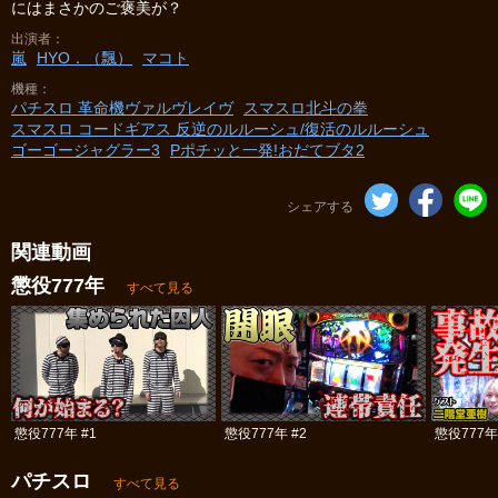
にはまさかのご褒美が？
出演者
嵐
HYO．（飄）
マコト
機種
パチスロ 革命機ヴァルヴレイヴ
スマスロ北斗の拳
スマスロ コードギアス 反逆のルルーシュ/復活のルルーシュ
ゴーゴージャグラー3
Pポチッと一発!おだてブタ2
シェアする
関連動画
懲役777年
すべて見る
懲役777年 #1
懲役777年 #2
懲役777年
パチスロ
すべて見る