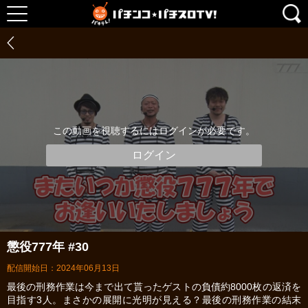
この動画を視聴するにはログインが必要です。
ログイン
懲役777年 #30
配信開始日：2024年06月13日
最後の刑務作業は今まで出て貰ったゲストの負債約8000枚の返済を
目指す3人。まさかの展開に光明が見える？最後の刑務作業の結末