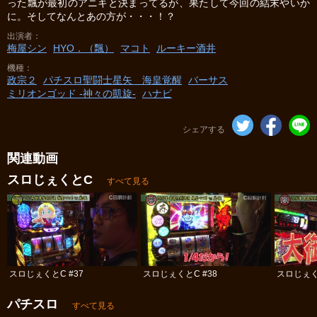
った飄が最初のアニキと決まってるが、果たして今回の結末やいか
に。そしてなんとあの方が・・・！？
出演者
梅屋シン
HYO．（飄）
マコト
ルーキー酒井
機種
政宗２
パチスロ聖闘士星矢 海皇覚醒
バーサス
ミリオンゴッド -神々の凱旋-
ハナビ
シェアする
関連動画
スロじぇくとC
すべて見る
スロじぇくとC #37
スロじぇくとC #38
スロじぇく
パチスロ
すべて見る