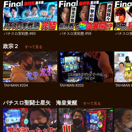
パチスロ実戦塾 #60
パチスロ実戦塾 #59
パチスロ実
政宗２
すべて見る
TAI×MAN #204
TAI×MAN #203
TAI×MAN 
パチスロ聖闘士星矢 海皇覚醒
すべて見る