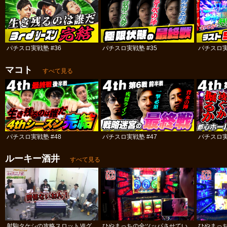
パチスロ実戦塾 #36
パチスロ実戦塾 #35
パチスロ実
マコト
すべて見る
パチスロ実戦塾 #48
パチスロ実戦塾 #47
パチスロ実
ルーキー酒井
すべて見る
射駒タケシの攻略スロットⅦグ
ひやまっちの全ツッパさせてい
ひやまっ