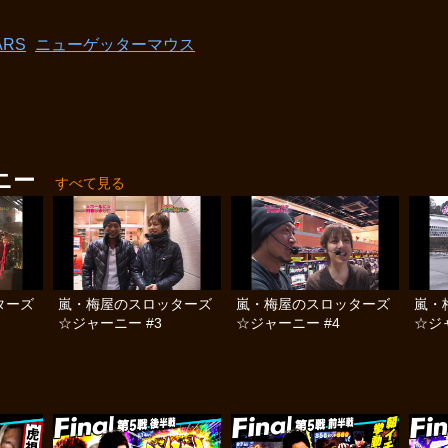
ARS
ニューゲッターマウス
ニー
すべて見る
ターズ
嵐・梅屋のスロッターズ
嵐・梅屋のスロッターズ
嵐・
☆ジャーニー #3
☆ジャーニー #4
☆ジ