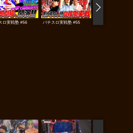
スロ実戦塾 #56
パチスロ実戦塾 #55
第1回 レトスロ王
#4