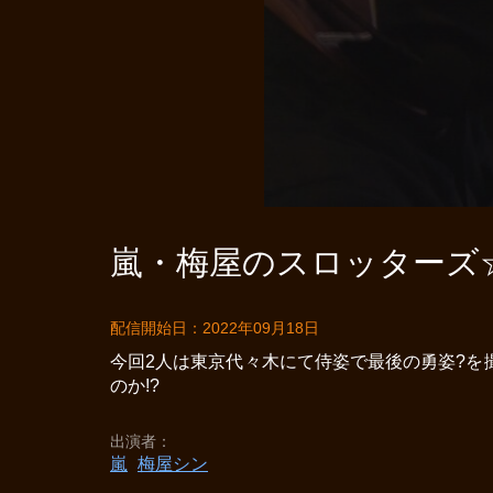
嵐・梅屋のスロッターズ☆
配信開始日：2022年09月18日
今回2人は東京代々木にて侍姿で最後の勇姿?を
のか!?
出演者
嵐
梅屋シン