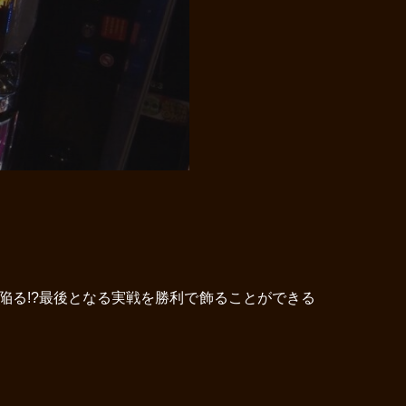
陥る!?最後となる実戦を勝利で飾ることができる