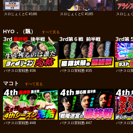
スロじぇくとC #186
スロじぇくとC #185
スロじぇくと
HYO．（飄）
すべて見る
パチスロ実戦塾 #36
パチスロ実戦塾 #35
パチスロ実
マコト
すべて見る
パチスロ実戦塾 #48
パチスロ実戦塾 #47
パチスロ実