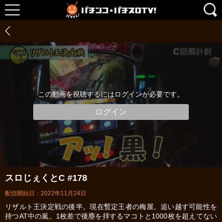
この動画を視聴するにはログインが必要です。
ログイン
スロじぇくとC #178
配信開始日：2022年11月24日
リザルト王決定戦の後半。現在暫定王者の梅屋。追い越す可能性を
持つAT中の嵐。1枚差で後塵を拝するマコトと1000枚を超えてない