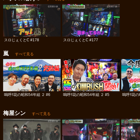
スロじぇくとC #178
スロじぇくとC #177
嵐
すべて見る
嗚呼!!花の昭和54年組 ２ #6
嗚呼!!花の昭和54年組 ２ #5
嗚呼!!花の
梅屋シン
すべて見る