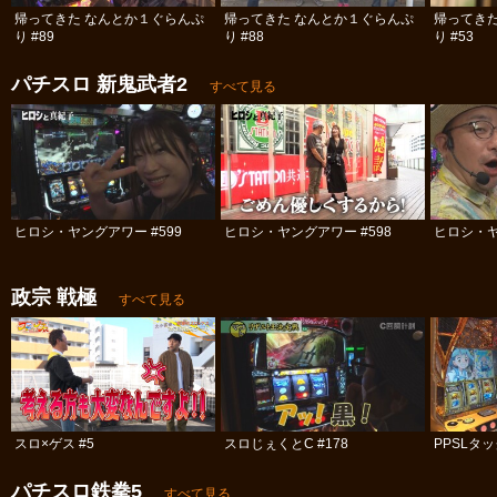
帰ってきた なんとか１ぐらんぷ
帰ってきた なんとか１ぐらんぷ
帰ってき
り #89
り #88
り #53
パチスロ 新鬼武者2
すべて見る
ヒロシ・ヤングアワー #599
ヒロシ・ヤングアワー #598
ヒロシ・ヤ
政宗 戦極
すべて見る
スロ×ゲス #5
スロじぇくとC #178
PPSLタッ
パチスロ鉄拳5
すべて見る