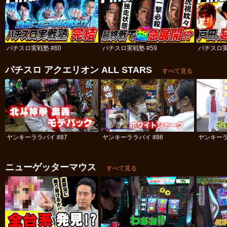
パチスロ実戦塾 #60
パチスロ実戦塾 #59
パチスロ実
パチスロ アクエリオン ALL STARS
すべて見る
ヤンキーララバイ #87
ヤンキーララバイ #86
ヤンキーラ
ニューゲッターマウス
すべて見る