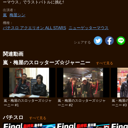
ーマウス」でラストバトルに挑む!
出演者
嵐
梅屋シン
機種
パチスロ アクエリオン ALL STARS
ニューゲッターマウス
シェアする
関連動画
嵐・梅屋のスロッターズ☆ジャーニー
すべて見る
嵐・梅屋のスロッターズ☆ジャ
嵐・梅屋のスロッターズ☆ジャ
嵐・梅屋
ーニー #1
ーニー #2
ーニー #3
パチスロ
すべて見る