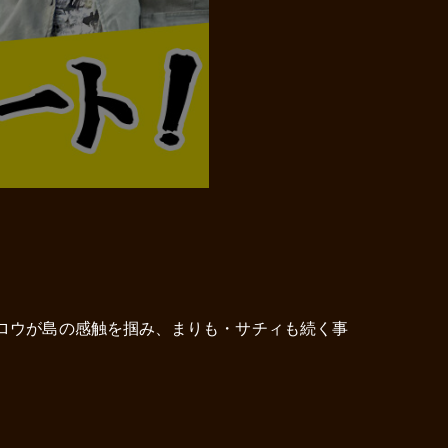
ロウが島の感触を掴み、まりも・サチィも続く事