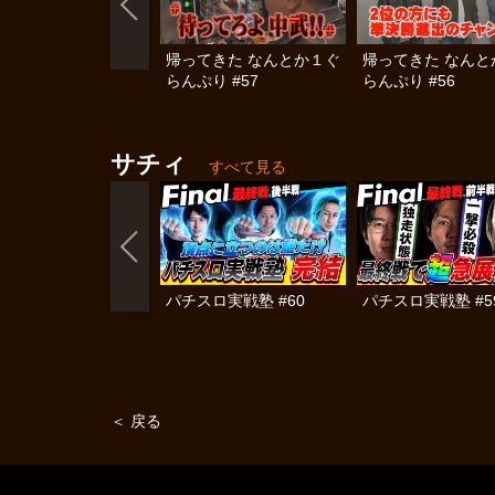
帰ってきた なんとか１ぐ
帰ってきた なんと
らんぷり #57
らんぷり #56
サチィ
すべて見る
パチスロ実戦塾 #60
パチスロ実戦塾 #5
＜ 戻る