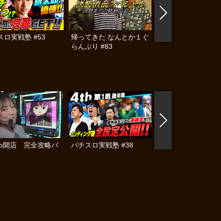
スロ実戦塾 #53
帰ってきた なんとか１ぐ
パチスロ実戦塾 #50
らんぷり #83
to開店 完全攻略バ
パチスロ実戦塾 #38
パチスロ実戦塾 #37