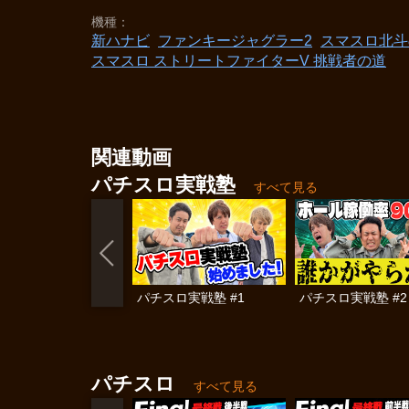
機種
新ハナビ
ファンキージャグラー2
スマスロ北斗
スマスロ ストリートファイターV 挑戦者の道
関連動画
パチスロ実戦塾
すべて見る
パチスロ実戦塾 #1
パチスロ実戦塾 #2
パチスロ
すべて見る