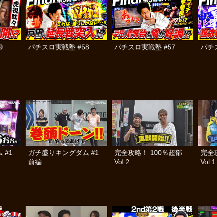
9
パチスロ実戦塾 #58
パチスロ実戦塾 #57
パチ
 #1
ガチ盛りキングダム #1
完全攻略！ 100％超部
完全
前編
Vol.2
Vol.1