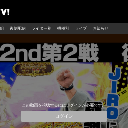
組
復刻配信
ライター別
機種別
ライブ
お知らせ
この動画を視聴するにはログインが必要です。
ログイン