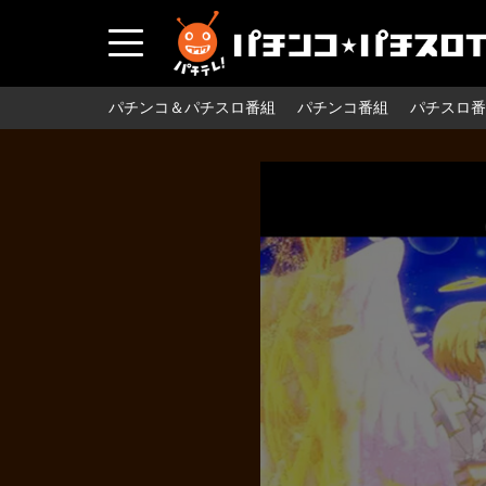
パチンコ＆パチスロ番組
パチンコ番組
パチスロ番