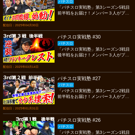
パチスロ
「パチスロ実戦塾」第3シーズン5戦目
前半戦をお届け！メンバー３人がプラ
ス収支を目指し奮闘中。朝イチから共
闘作戦が発動！全員マイナスの中、這
配信日：2025年04月30日
い上がれるのは誰だ！？
パチスロ実戦塾 #30
パチスロ
「パチスロ実戦塾」第3シーズン3戦目
後半戦をお届け！メンバー３人がプラ
ス収支を目指し奮闘中。今回も全設定
を公開！設定差が出現したヘミニクの
配信日：2025年03月14日
台の設定は果たして！？
パチスロ実戦塾 #27
パチスロ
「パチスロ実戦塾」第3シーズン2戦目
前半戦をお届け！メンバー３人がプラ
ス収支を目指し奮闘中。初戦より増し
て朝から盛況のホール。前回の経験を
配信日：2025年01月31日
活かしどう立ち回る！？
パチスロ実戦塾 #26
パチスロ
「パチスロ実戦塾」第3シーズン1戦目