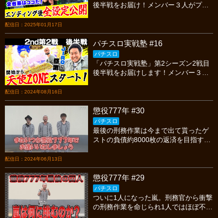
後半戦をお届け！メンバー３人がプラ
ス収支を目指し奮闘中。混雑するホー
ルで高感触が掴めそうで掴めない中、
配信日：2025年01月17日
二の矢を求め移動する！
パチスロ実戦塾 #16
パチスロ
「パチスロ実戦塾」第2シーズン2戦目
後半戦をお届けします！メンバー３人
がプラス収支を目指し奮闘中。ジロウ
が島の感触を掴み、まりも・サチィも
配信日：2024年08月16日
続く事ができるか！？
懲役777年 #30
パチスロ
最後の刑務作業は今まで出て貰ったゲ
ストの負債約8000枚の返済を目指す3
人。まさかの展開に光明が見える？最
後の刑務作業の結末は？
配信日：2024年06月13日
懲役777年 #29
パチスロ
ついに1人になった嵐。刑務官から衝撃
の刑務作業を命じられ1人ではほぼ不可
能な刑務作業にあの囚人達を再収監。