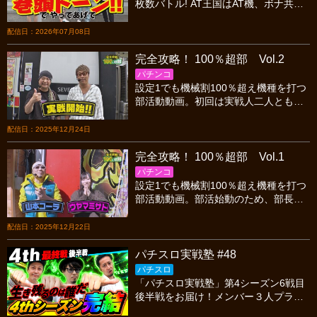
枚数バトル! AT王国はAT機、ボナ共和
国はノーマル＆BT機限定で勝負! 今回
はその第1戦目!!
配信日：2026年07月08日
完全攻略！ 100％超部 Vol.2
パチンコ
設定1でも機械割100％超え機種を打つ
部活動動画。初回は実戦人二人とも負
けてしまったので、部長不在で始まっ
た100％超部。今回こそは部長が決ま
配信日：2025年12月24日
るか！？
完全攻略！ 100％超部 Vol.1
パチンコ
設定1でも機械割100％超え機種を打つ
部活動動画。部活始動のため、部長を
決める戦いです。山コー、ウヤマ、
100％超機種を打ってしっかり勝って
配信日：2025年12月22日
こい！
パチスロ実戦塾 #48
パチスロ
「パチスロ実戦塾」第4シーズン6戦目
後半戦をお届け！メンバー３人プラス
収支を目指し奮闘中。今回でシーズン