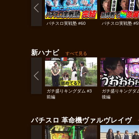
パチスロ実戦塾 #60
パチスロ実戦塾 #5
新ハナビ
すべて見る
ガチ盛りキングダム #3
ガチ盛りキングダム
前編
後編
パチスロ 革命機ヴァルヴレイヴ