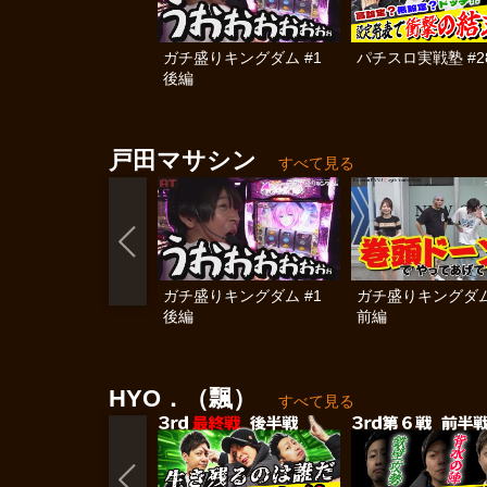
ガチ盛りキングダム #1
パチスロ実戦塾 #2
後編
戸田マサシン
すべて見る
ガチ盛りキングダム #1
ガチ盛りキングダム
後編
前編
HYO．（飄）
すべて見る