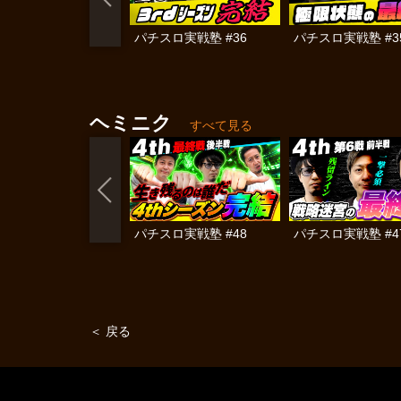
パチスロ実戦塾 #36
パチスロ実戦塾 #3
ヘミニク
すべて見る
パチスロ実戦塾 #48
パチスロ実戦塾 #4
＜ 戻る