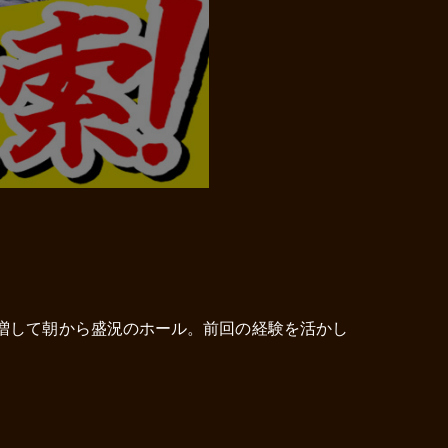
増して朝から盛況のホール。前回の経験を活かし