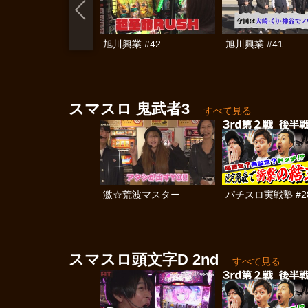
旭川興業 #42
旭川興業 #41
スマスロ 鬼武者3
すべて見る
激☆荒波マスター
パチスロ実戦塾 #2
スマスロ頭文字D 2nd
すべて見る