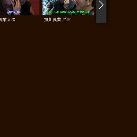
業 #20
旭川興業 #19
旭川興業 #18