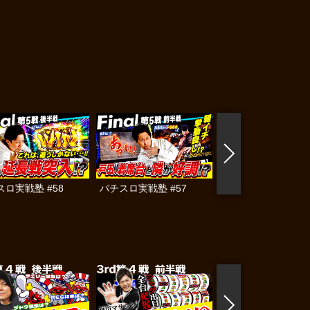
スロ実戦塾 #58
パチスロ実戦塾 #57
パチスロ実戦塾 #56