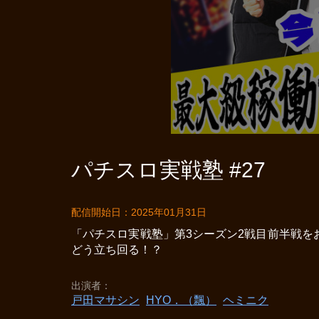
パチスロ実戦塾 #27
配信開始日：2025年01月31日
「パチスロ実戦塾」第3シーズン2戦目前半戦
どう立ち回る！？
出演者
戸田マサシン
HYO．（飄）
ヘミニク