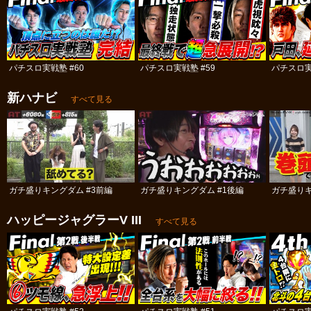
パチスロ実戦塾 #60
パチスロ実戦塾 #59
パチスロ実
新ハナビ
すべて見る
ガチ盛りキングダム #3前編
ガチ盛りキングダム #1後編
ガチ盛りキ
ハッピージャグラーV III
すべて見る