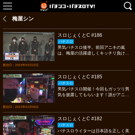
梅屋シン
スロじぇくとC #186
パチスロ
男気パチスロ後半。前回アニキの嵐
は、梅屋の活躍虚しくキッチリ負けて
しまったが今回のアニキは果たして？
そして衝撃の事実が明らかに！？お楽
配信日：2023年03月23日
しみ！
スロじぇくとC #185
パチスロ
男気パチスロ開催！今回もガッツリ男
気を披露してもらいます！誰がアニキ
になるのか？そして全員で幸せになる
のか？地獄を見るのか？お楽しみ♪
配信日：2023年03月09日
スロじぇくとC #182
パチスロ
パチスロライターは日本語を正しく美