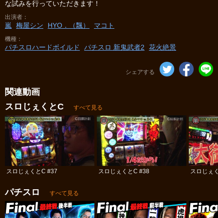
な試みを行っていただきます！
出演者
嵐
梅屋シン
HYO．（飄）
マコト
機種
パチスロハードボイルド
パチスロ 新鬼武者2
花火絶景
シェアする
関連動画
スロじぇくとC
すべて見る
スロじぇくとC #37
スロじぇくとC #38
スロじぇく
パチスロ
すべて見る