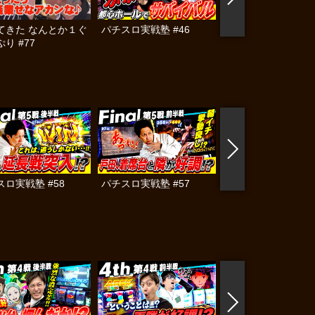
てきた なんとか１ぐ
パチスロ実戦塾 #46
パチスロ実戦塾 #45
り #77
スロ実戦塾 #58
パチスロ実戦塾 #57
パチスロ実戦塾 #56