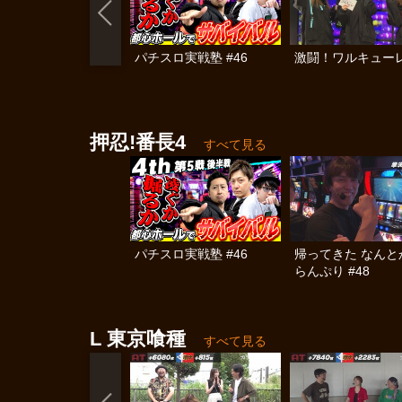
パチスロ実戦塾 #46
激闘！ワルキューレ 
押忍!番長4
すべて見る
パチスロ実戦塾 #46
帰ってきた なんと
らんぷり #48
L 東京喰種
すべて見る