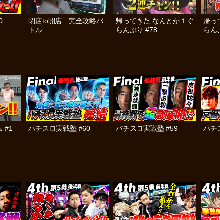
0
閉店to開店 完全攻略バ
帰ってきた なんとか１ぐ
帰っ
トル
らんぷり #78
らんぷ
 #1
パチスロ実戦塾 #60
パチスロ実戦塾 #59
パチ