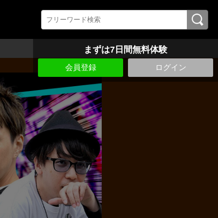
まずは7日間無料体験
会員登録
ログイン