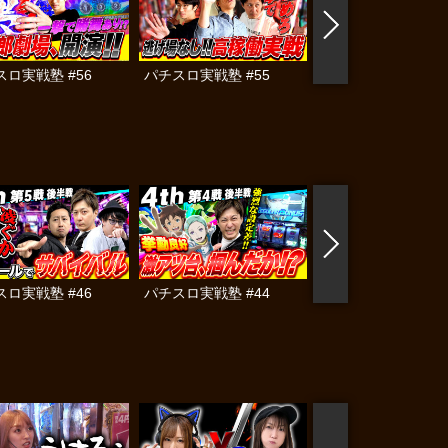
スロ実戦塾 #56
パチスロ実戦塾 #55
第1回 レトスロ王
#4
スロ実戦塾 #46
パチスロ実戦塾 #44
パチスロ実戦塾 #42