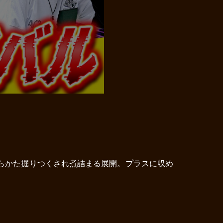
らかた掘りつくされ煮詰まる展開。プラスに収め