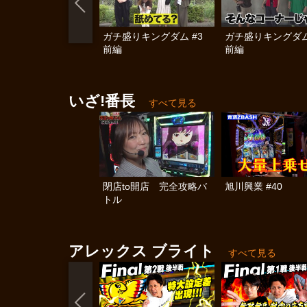
ガチ盛りキングダム #3
ガチ盛りキングダム
前編
前編
いざ!番長
すべて見る
閉店to開店 完全攻略バ
旭川興業 #40
トル
アレックス ブライト
すべて見る