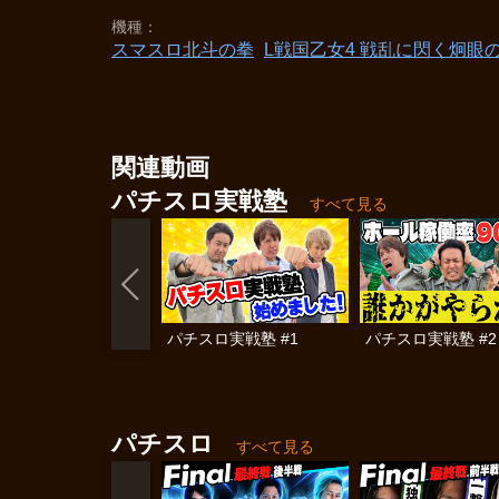
機種
スマスロ北斗の拳
L戦国乙女4 戦乱に閃く炯眼
関連動画
パチスロ実戦塾
すべて見る
パチスロ実戦塾 #1
パチスロ実戦塾 #2
パチスロ
すべて見る