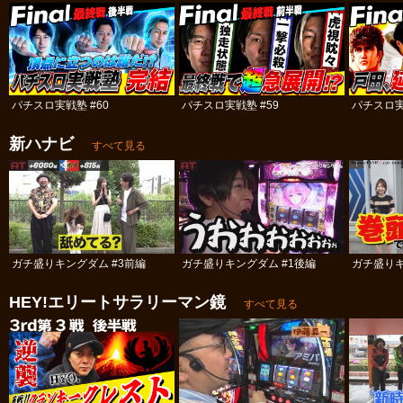
パチスロ実戦塾 #60
パチスロ実戦塾 #59
パチスロ実
新ハナビ
すべて見る
ガチ盛りキングダム #3前編
ガチ盛りキングダム #1後編
ガチ盛りキ
HEY!エリートサラリーマン鏡
すべて見る