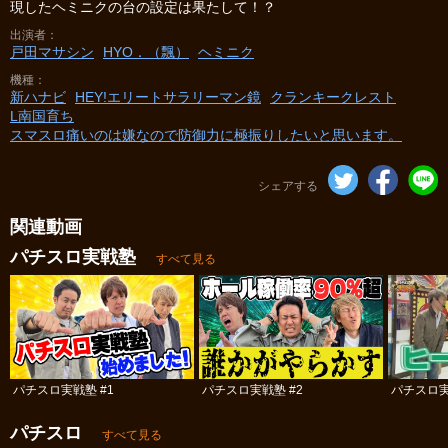
現したヘミニクの台の設定は果たして！？
出演者
戸田マサシン
HYO．（飄）
ヘミニク
機種
新ハナビ
HEY!エリートサラリーマン鏡
クランキークレスト
L南国育ち
スマスロ痛いのは嫌なので防御力に極振りしたいと思います。
シェアする
関連動画
パチスロ実戦塾
すべて見る
パチスロ実戦塾 #1
パチスロ実戦塾 #2
パチスロ実
パチスロ
すべて見る