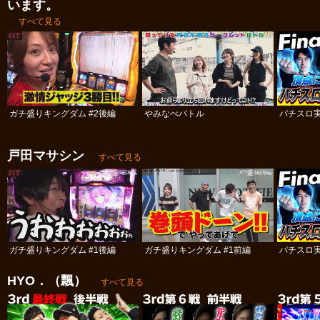
います。
すべて見る
ガチ盛りキングダム #2後編
やみなべバトル
パチスロ実
戸田マサシン
すべて見る
ガチ盛りキングダム #1後編
ガチ盛りキングダム #1前編
パチスロ実
HYO．（飄）
すべて見る