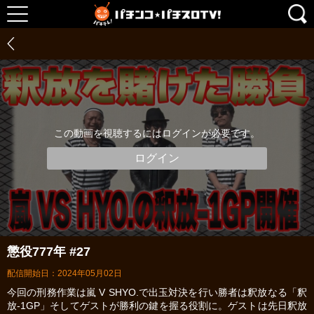
この動画を視聴するにはログインが必要です。
ログイン
懲役777年 #27
配信開始日：2024年05月02日
今回の刑務作業は嵐 V SHYO.で出玉対決を行い勝者は釈放なる「釈
放-1GP」そしてゲストが勝利の鍵を握る役割に。ゲストは先日釈放