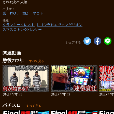
されたあの人物
出演者
嵐
HYO．（飄）
マコト
機種
クランキークレスト
L ゴジラ対エヴァンゲリオン
スマスロキングパルサー
シェアする
関連動画
懲役777年
すべて見る
懲役777年 #1
懲役777年 #2
懲役777年
パチスロ
すべて見る