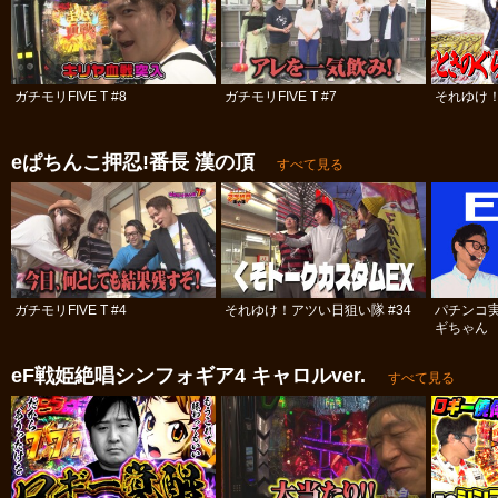
ガチモリFIVE T #8
ガチモリFIVE T #7
それゆけ！
eぱちんこ押忍!番長 漢の頂
すべて見る
ガチモリFIVE T #4
それゆけ！アツい日狙い隊 #34
パチンコ
ギちゃん 
#98
eF戦姫絶唱シンフォギア4 キャロルver.
すべて見る