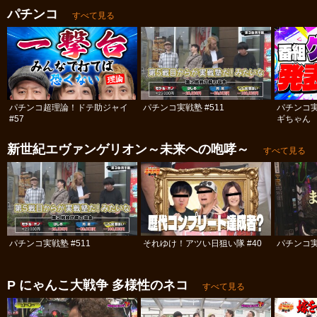
パチンコ
すべて見る
パチンコ超理論！ドテ助ジャイ
パチンコ実戦塾 #511
パチンコ
#57
ギちゃん 
#113
新世紀エヴァンゲリオン～未来への咆哮～
すべて見る
パチンコ実戦塾 #511
それゆけ！アツい日狙い隊 #40
パチンコ実
P にゃんこ大戦争 多様性のネコ
すべて見る