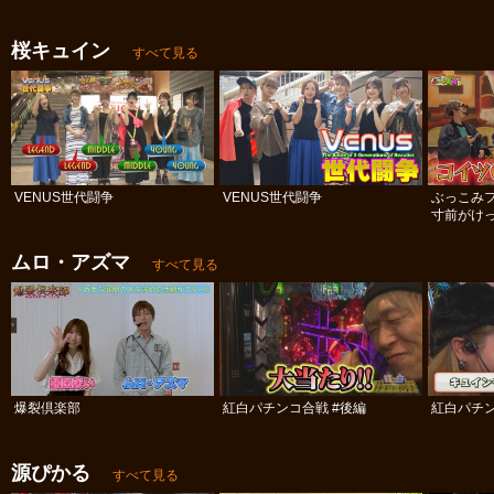
桜キュイン
すべて見る
VENUS世代闘争
VENUS世代闘争
ぶっこみ
寸前がけっ
ムロ・アズマ
すべて見る
爆裂倶楽部
紅白パチンコ合戦 #後編
紅白パチン
源ぴかる
すべて見る