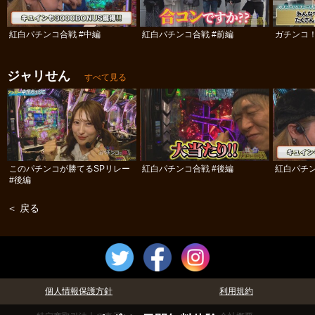
紅白パチンコ合戦 #中編
紅白パチンコ合戦 #前編
ガチンコ！
ジャリせん
すべて見る
このパチンコが勝てるSPリレー
紅白パチンコ合戦 #後編
紅白パチン
#後編
＜ 戻る
個人情報保護方針
利用規約