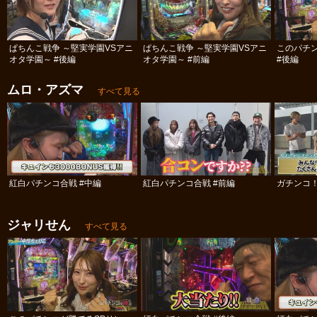
ぱちんこ戦争 ～堅実学園VSアニ
ぱちんこ戦争 ～堅実学園VSアニ
このパチ
オタ学園～ #後編
オタ学園～ #前編
#後編
ムロ・アズマ
すべて見る
紅白パチンコ合戦 #中編
紅白パチンコ合戦 #前編
ガチンコ！
ジャリせん
すべて見る