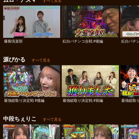
ムロ・アズマ
すべて見る
爆裂倶楽部
紅白パチンコ合戦 #後編
紅白パチン
源ぴかる
すべて見る
最強総取り決定戦 #後編
最強総取り決定戦 #前編
最強総取
中段ちぇりこ
すべて見る