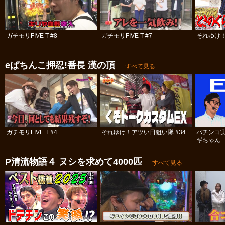
ガチモリFIVE T #8
ガチモリFIVE T #7
それゆけ！
eぱちんこ押忍!番長 漢の頂
すべて見る
ガチモリFIVE T #4
それゆけ！アツい日狙い隊 #34
パチンコ
ギちゃん 
#98
P清流物語４ ヌシを求めて4000匹
すべて見る