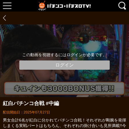
この動画を視聴するにはログインが必要です。
ログイン
紅白パチンコ合戦 #中編
配信開始日：2025年07月27日
男女合計6名が紅白に分かれてパチンコ合戦！それぞれが剛腕を発揮
しまくる実戦パートはもちろん、それぞれの掛け合いも見所満載!!今