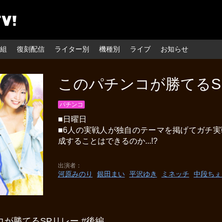
組
復刻配信
ライター別
機種別
ライブ
お知らせ
このパチンコが勝てるS
パチンコ
■日曜日
■6人の実戦人が独自のテーマを掲げてガチ実
成することはできるのか...!?
出演者
河原みのり
銀田まい
平沢ゆき
ミネッチ
中段ちぇ
が勝てるSPリレー #後編