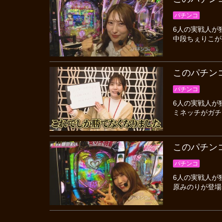
パチンコ
6人の実戦人が
中段ちぇりこが
このパチンコ
パチンコ
6人の実戦人が
ミネッチがガチ
このパチンコ
パチンコ
6人の実戦人が
原みのりが登場