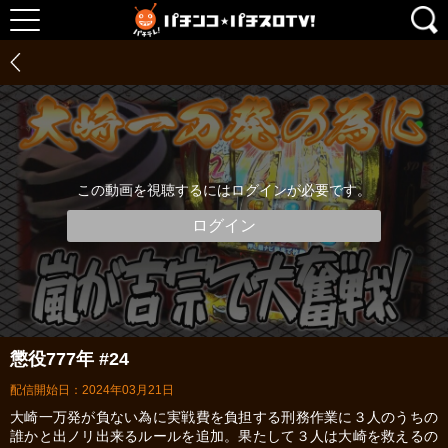
この動画を視聴するにはログインが必要です。
ログイン
懲役777年 #24
配信開始日：2024年03月21日
大崎一万発が負ない為に実戦費を負担する刑務作業に３人のうちの
誰かと出ノリ出来るルールを追加。果たして３人は大崎を救えるの