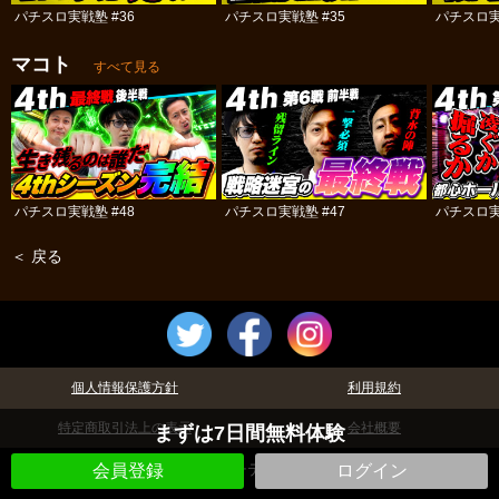
パチスロ実戦塾 #36
パチスロ実戦塾 #35
パチスロ実
マコト
すべて見る
パチスロ実戦塾 #48
パチスロ実戦塾 #47
パチスロ実
＜ 戻る
個人情報保護方針
利用規約
特定商取引法上の表示
会社概要
まずは7日間無料体験
©パチテレ！
会員登録
ログイン