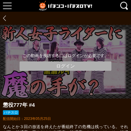
この動画を視聴するにはログインが必要です。
ログイン
懲役777年 #4
パチスロ
配信開始日：2023年05月25日
なんとか３回の放送を終えたが番組終了の危機は残っている。それ