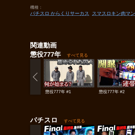
機種
パチスロ からくりサーカス
スマスロキン肉マン
関連動画
懲役777年
すべて見る
懲役777年 #1
懲役777年 #2
パチスロ
すべて見る