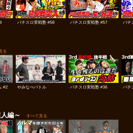
9
パチスロ実戦塾 #58
パチスロ実戦塾 #57
パチ
見る
 #2
やみなべバトル
パチスロ実戦塾 #36
パチ
超人編～
すべて見る