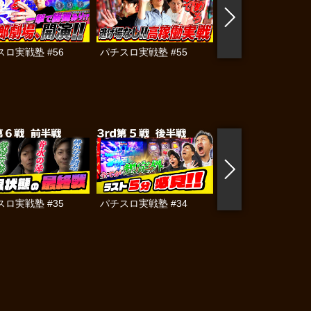
スロ実戦塾 #56
パチスロ実戦塾 #55
第1回 レトスロ王
#4
スロ実戦塾 #35
パチスロ実戦塾 #34
パチスロ実戦塾 #33