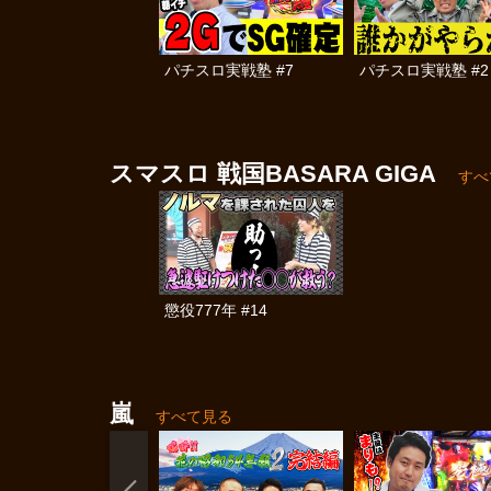
パチスロ実戦塾 #7
パチスロ実戦塾 #2
スマスロ 戦国BASARA GIGA
すべ
懲役777年 #14
嵐
すべて見る