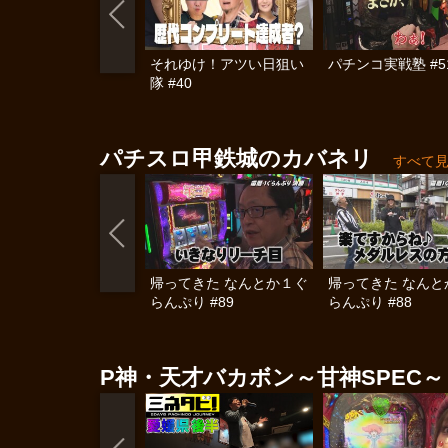
それゆけ！アツい日狙い
パチンコ実戦塾 #5
隊 #40
パチスロ甲鉄城のカバネリ
すべて
帰ってきた なんとか１ぐ
帰ってきた なんと
らんぷり #89
らんぷり #88
P神・天才バカボン～甘神SPEC～