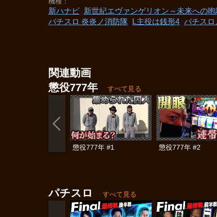
機種
新ハナビ
新世紀エヴァンゲリオン～未来への咆
パチスロ 炎炎ノ消防隊
L主役は銭形4
パチスロ
関連動画
懲役777年
すべて見る
懲役777年 #1
懲役777年 #2
パチスロ
すべて見る