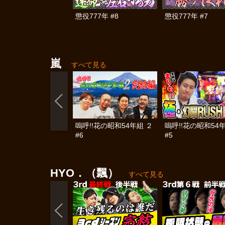
懲役777年 #8
懲役777年 #7
嵐
すべて見る
嗚呼!!花の昭和54年組 ２
嗚呼!!花の昭和54
#6
#5
HYO．（飄）
すべて見る