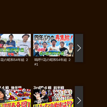
!花の昭和54年組 ２
嗚呼!!花の昭和54年組 ２
懲役777年 #30
#1