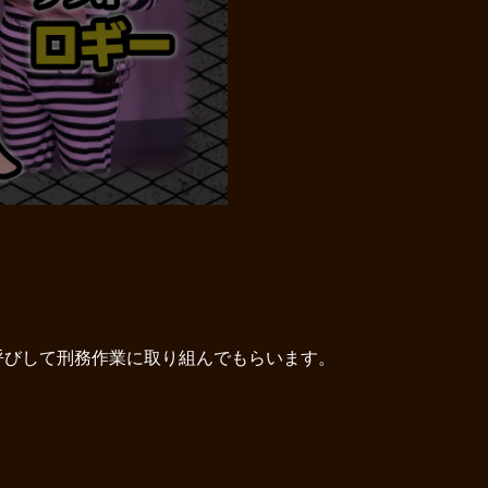
呼びして刑務作業に取り組んでもらいます。