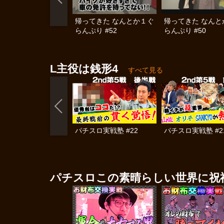
帰ってきた なんとか１ぐ
帰ってきた なんと
らんぷり #52
らんぷり #50
L主役は銭形4
すべて見る
パチスロ実戦塾 #22
パチスロ実戦塾 #2
パチスロこの素晴らしい世界に祝