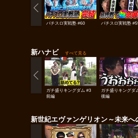
パチスロ実戦塾 #60
パチスロ実戦塾 #5
新ハナビ
すべて見る
ガチ盛りキングダム #3
ガチ盛りキングダム
前編
後編
新世紀エヴァンゲリオン～未来へ