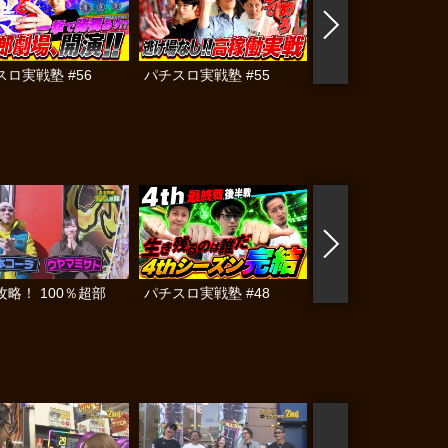
スロ実戦塾 #56
パチスロ実戦塾 #55
第1回 レトスロ王
#4
攻略！ 100％超部
パチスロ実戦塾 #48
パチスロ実戦塾 #47