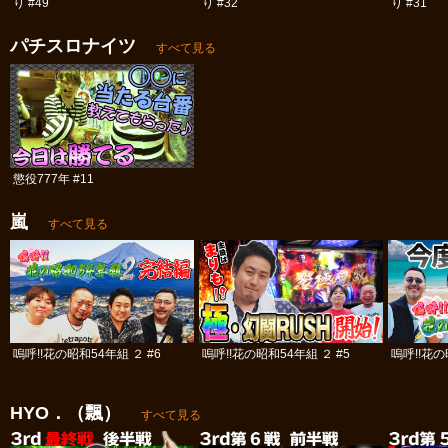
り #49
り #32
り #31
パチスロナイツ
すべて見る
懲役777年 #11
嵐
すべて見る
嗚呼!!花の昭和54年組 ２ #6
嗚呼!!花の昭和54年組 ２ #5
嗚呼!!花の
HYO．（飄）
すべて見る