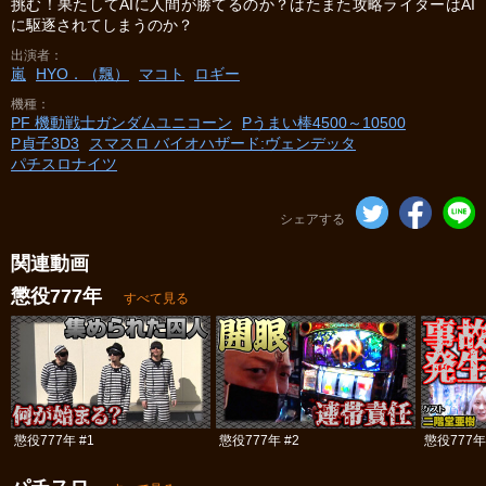
挑む！果たしてAIに人間が勝てるのか？はたまた攻略ライターはAI
に駆逐されてしまうのか？
出演者
嵐
HYO．（飄）
マコト
ロギー
機種
PF 機動戦士ガンダムユニコーン
Pうまい棒4500～10500
P貞子3D3
スマスロ バイオハザード:ヴェンデッタ
パチスロナイツ
シェアする
関連動画
懲役777年
すべて見る
懲役777年 #1
懲役777年 #2
懲役777年