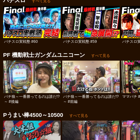
パチスロ
すべて見る
パチスロ実戦塾 #60
パチスロ実戦塾 #59
パチスロ実
PF 機動戦士ガンダムユニコーン
すべて見る
パチ狼～一番勝ってるのは誰だ!?
パチ狼～一番勝ってるのは誰だ!?
ママパチ #
～ #後編
～ #前編
Pうまい棒4500～10500
すべて見る