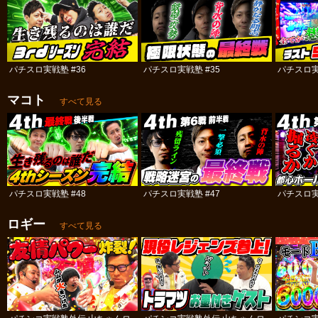
パチスロ実戦塾 #36
パチスロ実戦塾 #35
パチスロ実
マコト
すべて見る
パチスロ実戦塾 #48
パチスロ実戦塾 #47
パチスロ実
ロギー
すべて見る