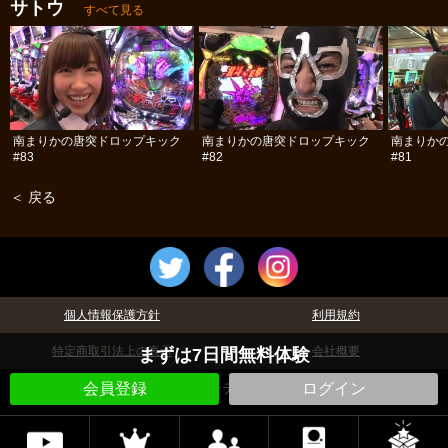
サトウ
すべて見る
南まりかの唐突ドロップキック
南まりかの唐突ドロップキック
南まりか
#83
#82
#81
＜ 戻る
個人情報保護方針
利用規約
特定商取引法上の表示
会社概要
まずは7日間無料体験
©パチテレ！
会員登録
ログイン