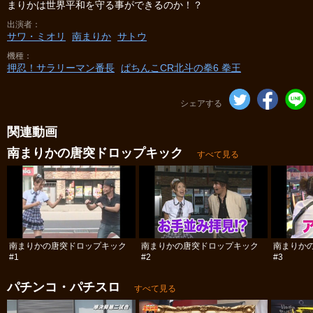
まりかは世界平和を守る事ができるのか！？
出演者
サワ・ミオリ
南まりか
サトウ
機種
押忍！サラリーマン番長
ぱちんこCR北斗の拳6 拳王
シェアする
関連動画
南まりかの唐突ドロップキック
すべて見る
南まりかの唐突ドロップキック
南まりかの唐突ドロップキック
南まりか
#1
#2
#3
パチンコ・パチスロ
すべて見る