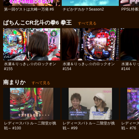
第一回ゲストは大崎一万発 #6
チビかデカか？Season2
PPSL特番
ぱちんこCR北斗の拳6 拳王
すべて見る
水瀬＆りっきぃ☆のロックオン
水瀬＆りっきぃ☆のロックオン
水瀬＆り
#155
#154
#144
南まりか
すべて見る
レディースバトル～二階堂が挑
レディースバトル～二階堂が挑
レディー
戦～ #100
戦～ #99
戦～ #76