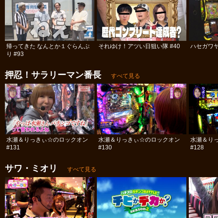
帰ってきた なんとか１ぐらんぷ
それゆけ！アツい日狙い隊 #40
ハセガワヤ
り #93
押忍！サラリーマン番長
すべて見る
水瀬＆りっきぃ☆のロックオン
水瀬＆りっきぃ☆のロックオン
水瀬＆り
#131
#130
#128
サワ・ミオリ
すべて見る