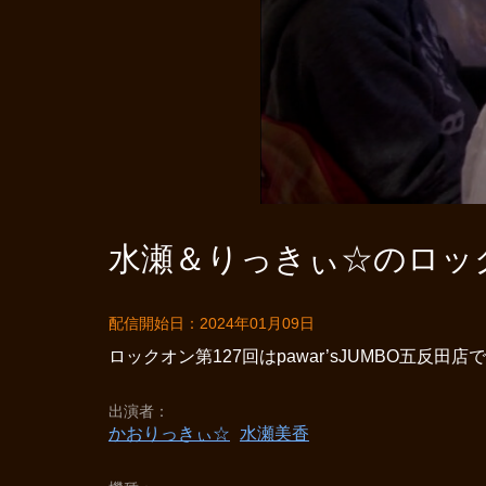
水瀬＆りっきぃ☆のロックオ
配信開始日：2024年01月09日
ロックオン第127回はpawar’sJUMBO
出演者
かおりっきぃ☆
水瀬美香