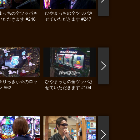
まっちの全ツッパさ
ひやまっちの全ツッパさ
嵐・梅屋のスロッタ
いただきます #248
せていただきます #247
☆ジャーニー #572
＆りっきぃ☆のロッ
ひやまっちの全ツッパさ
水瀬＆りっきぃ☆の
 #62
せていただきます #104
クオン #32